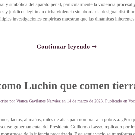
al y simbólica del aparato penal, particularmente la violencia procesal 
les y jurídicos legitiman dicha violencia sin abordar la desigual distribu
ltiples investigaciones empíricas muestran que las dinámicas inherentes a
Continuar leyendo
 como Luchín que comen tier
crito por
Vianca Gavilanes Narváez
en
14 de marzo de 2023
. Publicado en
Voc
anos, lacras, alimañas, miles de alias para nombrar a la pobreza. ¿Por q
iscurso gubernamental del Presidente Guillermo Lasso, replicado por 
monstruosa de la infancia precarizada. Este sentir vacío se transforma 