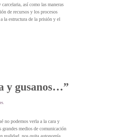
y carcelaria, así como las maneras
ción de recursos y los procesos
 la estructura de la prisión y el
ra y gusanos…”
es
.
ué no podemos verla a la cara y
los grandes medios de comunicación
en realidad, nos quita autonomía,