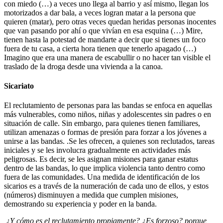
con miedo (…) a veces uno llega al barrio y así mismo, llegan los
motorizados a dar bala, a veces logran matar a la persona que
quieren (matar), pero otras veces quedan heridas personas inocentes
que van pasando por ahí o que vivían en esa esquina (…) Mire,
tienen hasta la potestad de mandarte a decir que si tienes un foco
fuera de tu casa, a cierta hora tienen que tenerlo apagado (…)
Imagino que era una manera de escabullir o no hacer tan visible el
traslado de la droga desde una vivienda a la canoa.
Sicariato
El reclutamiento de personas para las bandas se enfoca en aquellas
más vulnerables, como niños, niñas y adolescentes sin padres o en
situación de calle. Sin embargo, para quienes tienen familiares,
utilizan amenazas o formas de presión para forzar a los jóvenes a
unirse a las bandas. .Se les ofrecen, a quienes son reclutados, tareas
iniciales y se les involucra gradualmente en actividades más
peligrosas. Es decir, se les asignan misiones para ganar estatus
dentro de las bandas, lo que implica violencia tanto dentro como
fuera de las comunidades. Una medida de identificación de los
sicarios es a través de la numeración de cada uno de ellos, y estos
(números) disminuyen a medida que cumplen misiones,
demostrando su experiencia y poder en la banda.
¿Y cómo es el reclutamiento propiamente? ¿Es forzoso? porque