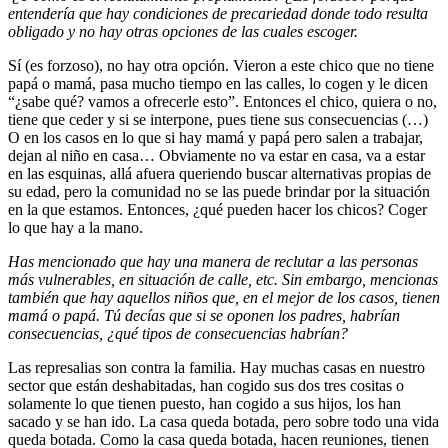
entendería que hay condiciones de precariedad donde todo resulta
obligado y no hay otras opciones de las cuales escoger.
Sí (es forzoso), no hay otra opción. Vieron a este chico que no tiene
papá o mamá, pasa mucho tiempo en las calles, lo cogen y le dicen
“¿sabe qué? vamos a ofrecerle esto”. Entonces el chico, quiera o no,
tiene que ceder y si se interpone, pues tiene sus consecuencias (…)
O en los casos en lo que si hay mamá y papá pero salen a trabajar,
dejan al niño en casa… Obviamente no va estar en casa, va a estar
en las esquinas, allá afuera queriendo buscar alternativas propias de
su edad, pero la comunidad no se las puede brindar por la situación
en la que estamos. Entonces, ¿qué pueden hacer los chicos? Coger
lo que hay a la mano.
Has mencionado que hay una manera de reclutar a las personas
más vulnerables, en situación de calle, etc. Sin embargo, mencionas
también que hay aquellos niños que, en el mejor de los casos, tienen
mamá o papá. Tú decías que si se oponen los padres, habrían
consecuencias, ¿qué tipos de consecuencias habrían?
Las represalias son contra la familia. Hay muchas casas en nuestro
sector que están deshabitadas, han cogido sus dos tres cositas o
solamente lo que tienen puesto, han cogido a sus hijos, los han
sacado y se han ido. La casa queda botada, pero sobre todo una vida
queda botada. Como la casa queda botada, hacen reuniones, tienen