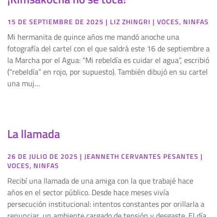
15 DE SEPTIEMBRE DE 2025
|
LIZ ZHINGRI
|
VOCES
,
NINFAS
Mi hermanita de quince años me mandó anoche una
fotografía del cartel con el que saldrá este 16 de septiembre a
la Marcha por el Agua: “Mi rebeldía es cuidar el agua”, escribió
(“rebeldía” en rojo, por supuesto). También dibujó en su cartel
una muj…
La llamada
26 DE JULIO DE 2025
|
JEANNETH CERVANTES PESANTES
|
VOCES
,
NINFAS
Recibí una llamada de una amiga con la que trabajé hace
años en el sector público. Desde hace meses vivía
persecución institucional: intentos constantes por orillarla a
renunciar, un ambiente cargado de tensión y desgaste. El día