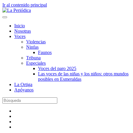
Ir al contenido principal
Inicio
Nosotras
Voces
Violencias
Ninfas
Faunos
Tribuna
Especiales
Voces del paro 2025
Las voces de las niñas y los niños: otros mundos
posibles en Esmeraldas
La Ortiga
Apóyanos