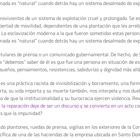
 nada es “natural” cuando detrás hay un sistema desalmado de ex
brevivientes de un sistema de explotación cruel y prolongado. Se e
 libertad de movilidad, dependientes de una plantación que les arre
al. La esclavización moderna a la que fueron sometidas estas person
 nada es “natural” cuando detrás hay un sistema desalmado de ex
titulares de prensa o un comunicado gubernamental. De hecho, de
que “debemos” saber de él es que fue una persona en situación de e
n sueños, pensamientos, resistencias, sabidurías y dignidad más allá 
, es una práctica racista de invisibilización y borramiento, una 
rta, su vida importa y su muerte también, nos interpela y nos due
eba de que la institucionalidad y su burocracia ejercen violencia. R
a reparación deje de ser un discurso y se convierta en un acto c
ás que la impunidad?
o plantones, ruedas de prensa, vigilias en los exteriores de la Cor
cífica de una de las haciendas de la empresa ubicada en Santo Do