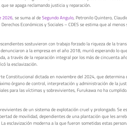
a que se apaga reclamando justicia y reparación.
de 2026
, se suma al de
Segundo Angulo
, Petronilo Quintero, Claud
e Derechos Económicos y Sociales – CDES se estima que al menos s
cendientes sostuvieron con trabajo forzado la riqueza de la tran
e denunciaron a la empresa en el año 2018, murió esperando lo que
da, a través de la reparación integral por los más de cincuenta a
icó la esclavización.
orte Constitucional dictada en noviembre del 2024, que determina
áximo órgano de control, interpretación y administración de la jus
iales para las víctimas y sobrevivientes, Furukawa no ha cumplido
brevivientes de un sistema de explotación cruel y prolongado. Se e
 libertad de movilidad, dependientes de una plantación que les arre
al. La esclavización moderna a la que fueron sometidas estas person