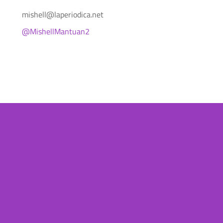
mishell@laperiodica.net
@MishellMantuan2