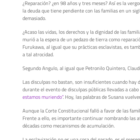
¿Reparación? ¿en 98 años y tres meses? Así es la vergo
la deuda que tiene pendiente con las familias en un sigl
demasiado.
¿Acaso las vidas, los derechos y la dignidad de las fami
murió a la espera de un pedazo de tierra como reparaci
Furukawa, al igual que su prácticas esclavistas, es t
a tal atrocidad.
Segundo Angulo, al igual que Petronilo Quintero, Claud
Las disculpas no bastan, son insuficientes cuando hay d
durante el evento de disculpas públicas llevadas a cab
estamos muriendo”
. Hoy, las palabras de Susana vuelve
Aunque la Corte Constitucional falló a favor de las fam
Frente a ello, es importante continuar nombrando las a
décadas como mecanismos de acumulación.
La esclavización no es una cosa del pasado, es el presen