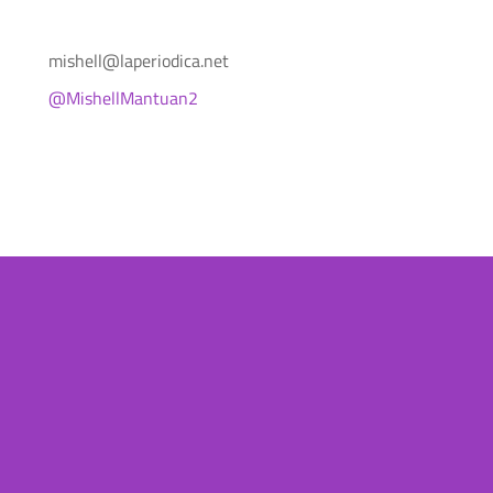
mishell@laperiodica.net
@MishellMantuan2