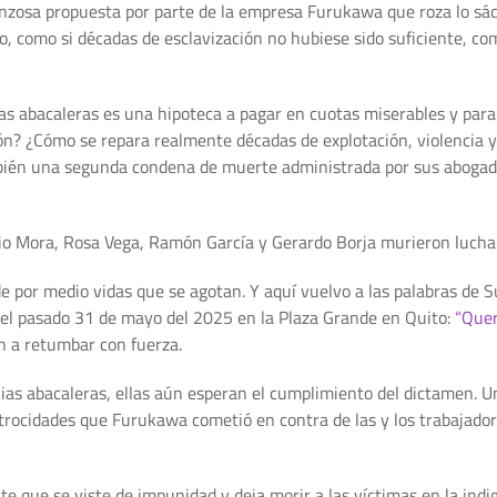
nzosa propuesta por parte de la empresa Furukawa que roza lo sád
o, como si décadas de esclavización no hubiese sido suficiente, com
lias abacaleras es una hipoteca a pagar en cuotas miserables y par
ón? ¿Cómo se repara realmente décadas de explotación, violencia y
ambién una segunda condena de muerte administrada por sus abogad
io Mora, Rosa Vega, Ramón García y Gerardo Borja murieron luchan
e por medio vidas que se agotan. Y aquí vuelvo a las palabras de 
o el pasado 31 de mayo del 2025 en la Plaza Grande en Quito:
“Quer
n a retumbar con fuerza.
ilias abacaleras, ellas aún esperan el cumplimiento del dictamen. 
trocidades que Furukawa cometió en contra de las y los trabajado
te que se viste de impunidad y deja morir a las víctimas en la indi