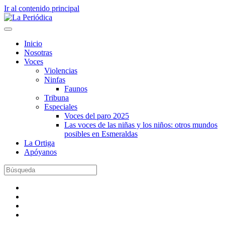
Ir al contenido principal
Inicio
Nosotras
Voces
Violencias
Ninfas
Faunos
Tribuna
Especiales
Voces del paro 2025
Las voces de las niñas y los niños: otros mundos
posibles en Esmeraldas
La Ortiga
Apóyanos