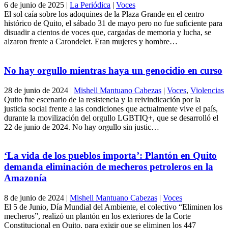
6 de junio de 2025
|
La Periódica
|
Voces
El sol caía sobre los adoquines de la Plaza Grande en el centro
histórico de Quito, el sábado 31 de mayo pero no fue suficiente para
disuadir a cientos de voces que, cargadas de memoria y lucha, se
alzaron frente a Carondelet. Eran mujeres y hombre…
No hay orgullo mientras haya un genocidio en curso
28 de junio de 2024
|
Mishell Mantuano Cabezas
|
Voces
,
Violencias
Quito fue escenario de la resistencia y la reivindicación por la
justicia social frente a las condiciones que actualmente vive el país,
durante la movilización del orgullo LGBTIQ+, que se desarrolló el
22 de junio de 2024. No hay orgullo sin justic…
‘La vida de los pueblos importa’: Plantón en Quito
demanda eliminación de mecheros petroleros en la
Amazonía
8 de junio de 2024
|
Mishell Mantuano Cabezas
|
Voces
El 5 de Junio, Día Mundial del Ambiente, el colectivo “Eliminen los
mecheros”, realizó un plantón en los exteriores de la Corte
Constitucional en Quito, para exigir que se eliminen los 447