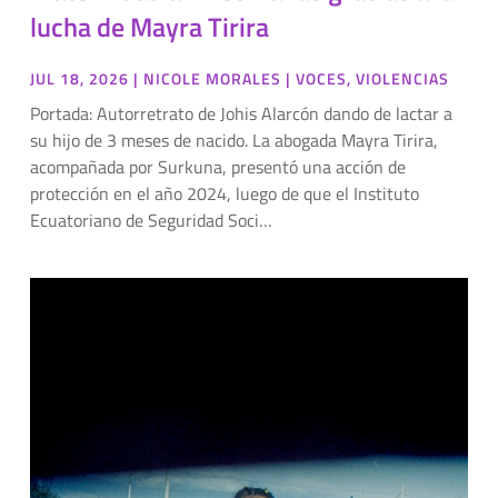
lucha de Mayra Tirira
JUL 18, 2026
|
NICOLE MORALES
|
VOCES
,
VIOLENCIAS
Portada: Autorretrato de Johis Alarcón dando de lactar a
su hijo de 3 meses de nacido. La abogada Mayra Tirira,
acompañada por Surkuna, presentó una acción de
protección en el año 2024, luego de que el Instituto
Ecuatoriano de Seguridad Soci…