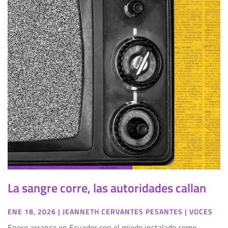
La sangre corre, las autoridades callan
ENE 18, 2026
|
JEANNETH CERVANTES PESANTES
|
VOCES
Enero arranca en Ecuador con el miedo instalado como