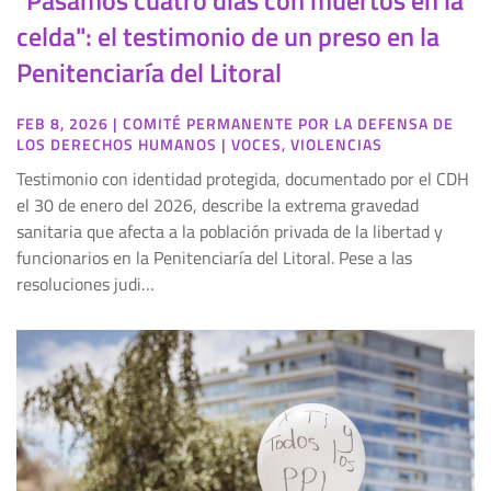
celda": el testimonio de un preso en la
Penitenciaría del Litoral
FEB 8, 2026
|
COMITÉ PERMANENTE POR LA DEFENSA DE
LOS DERECHOS HUMANOS
|
VOCES
,
VIOLENCIAS
Testimonio con identidad protegida, documentado por el CDH
el 30 de enero del 2026, describe la extrema gravedad
sanitaria que afecta a la población privada de la libertad y
funcionarios en la Penitenciaría del Litoral. Pese a las
resoluciones judi…