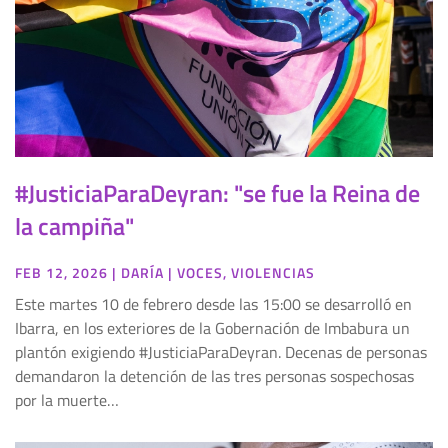
#JusticiaParaDeyran: "se fue la Reina de
la campiña"
FEB 12, 2026
|
DARÍA
|
VOCES
,
VIOLENCIAS
Este martes 10 de febrero desde las 15:00 se desarrolló en
Ibarra, en los exteriores de la Gobernación de Imbabura un
plantón exigiendo #JusticiaParaDeyran. Decenas de personas
demandaron la detención de las tres personas sospechosas
por la muerte…