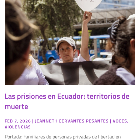
Las prisiones en Ecuador: territorios de
muerte
FEB 7, 2026
|
JEANNETH CERVANTES PESANTES
|
VOCES
,
VIOLENCIAS
Portada: Familiares de personas privadas de libertad en