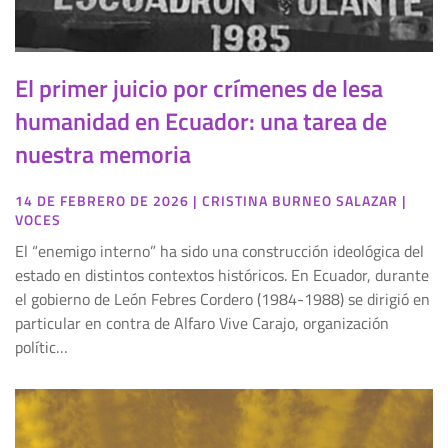
El primer juicio por crímenes de lesa
humanidad en Ecuador: una tarea de
nuestra memoria
14 DE FEBRERO DE 2026
|
CRISTINA BURNEO SALAZAR
|
VOCES
El “enemigo interno” ha sido una construcción ideológica del
estado en distintos contextos históricos. En Ecuador, durante
el gobierno de León Febres Cordero (1984-1988) se dirigió en
particular en contra de Alfaro Vive Carajo, organización
polític…