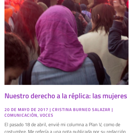
Nuestro derecho a la réplica: las mujeres
20 DE MAYO DE 2017
|
CRISTINA BURNEO SALAZAR
|
COMUNICACIÓN
,
VOCES
El pasado 18 de abril, envié mi columna a Plan V, como de
costumbre. Me refería a una nota publicada por su redacción