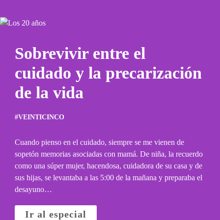
IMÁGENES
DISPUTA
🍑
MÁS
REVELA
CULTURAL
💦
FALLAS
Y
GRAVES
Sobrevivir entre el
LA
EN
ADMINISTRACIÓ
cuidado y la precarización
PROTOCOLOS
DEL
de la vida
ESCOLARES
ESPECTÁCULO.
#VEINTICINCO
Cuando pienso en el cuidado, siempre se me vienen de
sopetón memorias asociadas con mamá. De niña, la recuerdo
como una súper mujer, hacendosa, cuidadora de su casa y de
sus hijas, se levantaba a las 5:00 de la mañana y preparaba el
desayuno…
Ir al especial