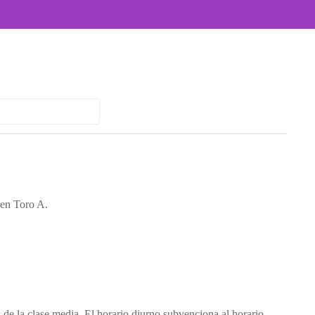
 de la clase media. El horario diurno subvenciona al horario