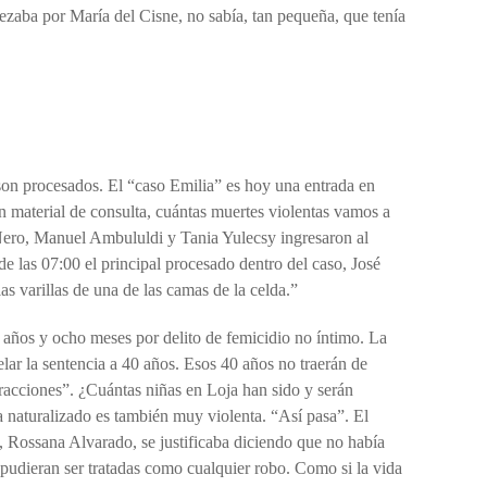
ezaba por María del Cisne, no sabía, tan pequeña, que tenía
 son procesados. El “caso Emilia” es hoy una entrada en
n material de consulta, cuántas muertes violentas vamos a
n Nero, Manuel Ambululdi y Tania Yulecsy ingresaron al
 las 07:00 el principal procesado dentro del caso, José
s varillas de una de las camas de la celda.”
34 años y ocho meses por delito de femicidio no íntimo. La
pelar la sentencia a 40 años. Esos 40 años no traerán de
nfracciones”. ¿Cuántas niñas en Loja han sido y serán
a naturalizado es también muy violenta. “Así pasa”. El
es, Rossana Alvarado, se justificaba diciendo que no había
 pudieran ser tratadas como cualquier robo. Como si la vida