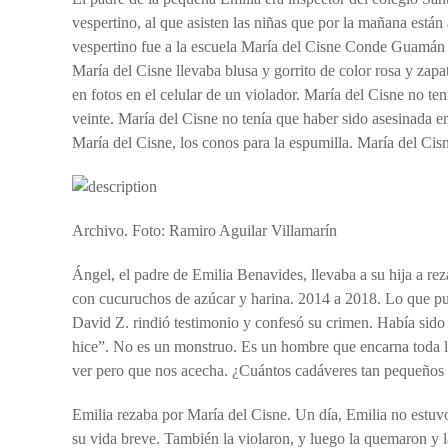
vespertino, al que asisten las niñas que por la mañana está
vespertino fue a la escuela María del Cisne Conde Guamán h
María del Cisne llevaba blusa y gorrito de color rosa y zapa
en fotos en el celular de un violador. María del Cisne no te
veinte. María del Cisne no tenía que haber sido asesinada en
María del Cisne, los conos para la espumilla. María del Cis
Archivo. Foto: Ramiro Aguilar Villamarín
Ángel, el padre de Emilia Benavides, llevaba a su hija a re
con cucuruchos de azúcar y harina. 2014 a 2018. Lo que pue
David Z. rindió testimonio y confesó su crimen. Había sido 
hice”. No es un monstruo. Es un hombre que encarna toda la 
ver pero que nos acecha. ¿Cuántos cadáveres tan pequeños 
Emilia rezaba por María del Cisne. Un día, Emilia no estuvo
su vida breve. También la violaron, y luego la quemaron y l