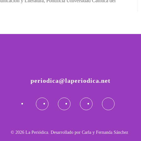
icación y Literatura, Pontificia Universidad Católica del
periodica@laperiodica.net
©
2026
La Periódica. Desarrollado por Carla y Fernanda Sánchez