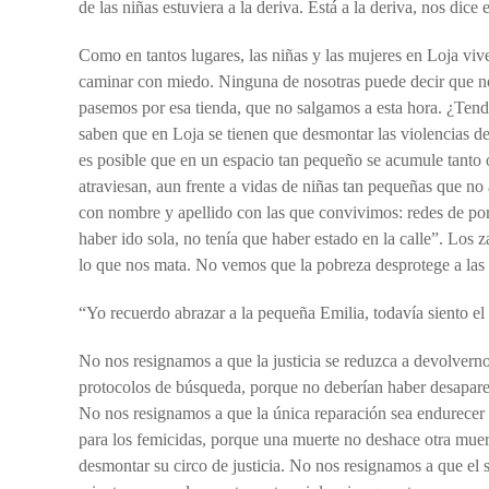
de las niñas estuviera a la deriva. Está a la deriva, nos dice e
Como en tantos lugares, las niñas y las mujeres en Loja vi
caminar con miedo. Ninguna de nosotras puede decir que no
pasemos por esa tienda, que no salgamos a esta hora. ¿Tend
saben que en Loja se tienen que desmontar las violencias de
es posible que en un espacio tan pequeño se acumule tanto o
atraviesan, aun frente a vidas de niñas tan pequeñas que no 
con nombre y apellido con las que convivimos: redes de porn
haber ido sola, no tenía que haber estado en la calle”. Lo
lo que nos mata. No vemos que la pobreza desprotege a las ni
“Yo recuerdo abrazar a la pequeña Emilia, todavía siento el 
No nos resignamos a que la justicia se reduzca a devolverno
protocolos de búsqueda, porque no deberían haber desaparec
No nos resignamos a que la única reparación sea endurecer 
para los femicidas, porque una muerte no deshace otra muer
desmontar su circo de justicia. No nos resignamos a que el