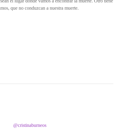
 sean el lugar donde vamos a encontrar la muerte. Otro tiene
inamos, que no conduzcan a nuestra muerte.
@cristinaburneos