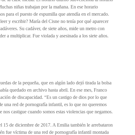
 Muchas niñas trabajan por la mañana. En ese horario
s para el puesto de espumilla que atendía en el mercado.
 leer y escribir? María del Cisne no tenía por qué aparecer
 cadáveres. Su cadáver, de siete años, mide un metro con
er a multiplicar. Fue violada y asesinada a los siete años.
uedas de la pequeña, que en algún lado dejó tirada la bolsa
abía quedado en archivo hasta abril. En ese mes, Franco
uación de discapacidad. “Es un castigo de dios por lo que
de una red de pornografía infantil, es lo que no queremos
ue nos castigue cuando somos estas violencias que negamos.
 el 15 de diciembre de 2017. A Emilia también le arrebataron
én fue víctima de una red de pornografía infantil montada