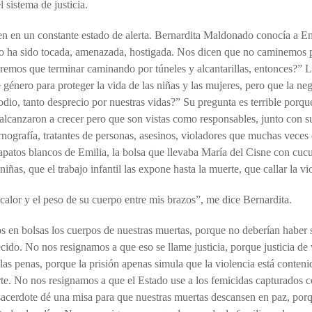
l sistema de justicia.
ven en un constante estado de alerta. Bernardita Maldonado conocía a E
 ha sido tocada, amenazada, hostigada. Nos dicen que no caminemos por
remos que terminar caminando por túneles y alcantarillas, entonces?” 
 género para proteger la vida de las niñas y las mujeres, pero que la n
dio, tanto desprecio por nuestras vidas?” Su pregunta es terrible porqu
alcanzaron a crecer pero que son vistas como responsables, junto con sus 
ografía, tratantes de personas, asesinos, violadores que muchas veces 
s zapatos blancos de Emilia, la bolsa que llevaba María del Cisne con 
ñas, que el trabajo infantil las expone hasta la muerte, que callar la 
calor y el peso de su cuerpo entre mis brazos”, me dice Bernardita.
s en bolsas los cuerpos de nuestras muertas, porque no deberían haber s
ido. No nos resignamos a que eso se llame justicia, porque justicia de
las penas, porque la prisión apenas simula que la violencia está conten
te. No nos resignamos a que el Estado use a los femicidas capturados co
 sacerdote dé una misa para que nuestras muertas descansen en paz, por