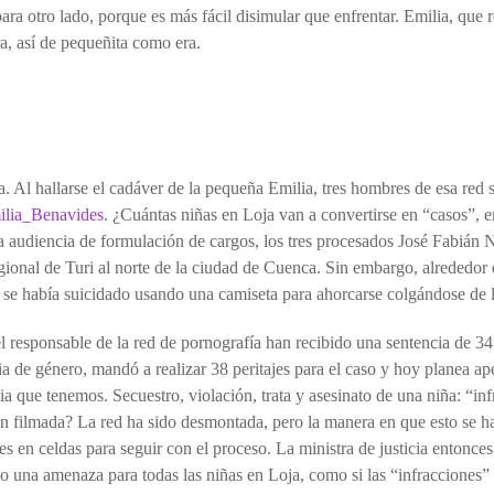
a otro lado, porque es más fácil disimular que enfrentar. Emilia, que r
a, así de pequeñita como era.
a. Al hallarse el cadáver de la pequeña Emilia, tres hombres de esa red
milia_Benavides
. ¿Cuántas niñas en Loja van a convertirse en “casos”, e
 la audiencia de formulación de cargos, los tres procesados José Fabiá
onal de Turi al norte de la ciudad de Cuenca. Sin embargo, alrededor de
se había suicidado usando una camiseta para ahorcarse colgándose de la
 el responsable de la red de pornografía han recibido una sentencia de 
ncia de género, mandó a realizar 38 peritajes para el caso y hoy planea a
cia que tenemos. Secuestro, violación, trata y asesinato de una niña: “i
ón filmada? La red ha sido desmontada, pero la manera en que esto se h
les en celdas para seguir con el proceso. La ministra de justicia entonc
ido una amenaza para todas las niñas en Loja, como si las “infracciones”