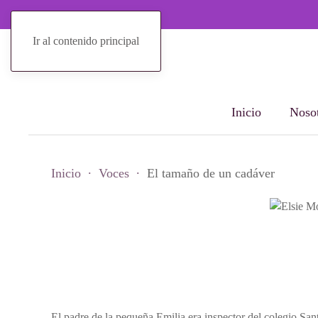
Ir al contenido principal
Inicio
Nosot
Inicio
Voces
El tamaño de un cadáver
El padre de la pequeña Emilia era inspector del colegio San