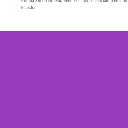
Andina Simón Bolívar, Sede Ecuador. Licenciatura en Comun
Ecuador.