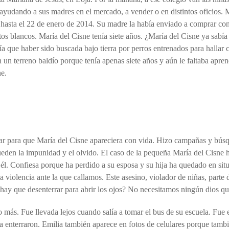
n ayudando a sus madres en el mercado, a vender o en distintos oficios.
asta el 22 de enero de 2014. Su madre la había enviado a comprar cono
tos blancos. María del Cisne tenía siete años. ¿María del Cisne ya sabía
nía que haber sido buscada bajo tierra por perros entrenados para hallar
 un terreno baldío porque tenía apenas siete años y aún le faltaba aprend
ne.
zar para que María del Cisne apareciera con vida. Hizo campañas y búsq
den la impunidad y el olvido. El caso de la pequeña María del Cisne h
él. Confiesa porque ha perdido a su esposa y su hija ha quedado en sit
violencia ante la que callamos. Este asesino, violador de niñas, parte 
hay que desenterrar para abrir los ojos? No necesitamos ningún dios q
 más. Fue llevada lejos cuando salía a tomar el bus de su escuela. Fue
a enterraron. Emilia también aparece en fotos de celulares porque tambi