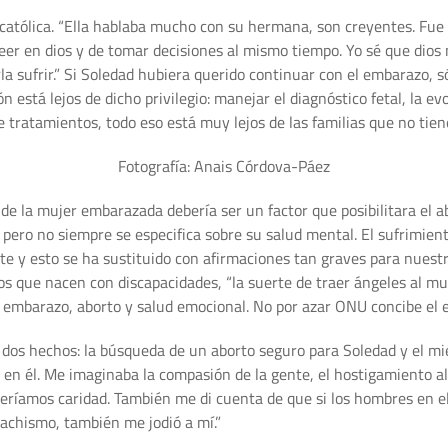
católica. “Ella hablaba mucho con su hermana, son creyentes. Fue 
er en dios y de tomar decisiones al mismo tiempo. Yo sé que dios no
a sufrir.” Si Soledad hubiera querido continuar con el embarazo, só
ón está lejos de dicho privilegio: manejar el diagnóstico fetal, la e
e tratamientos, todo eso está muy lejos de las familias que no tien
Fotografía: Anais Córdova-Páez
ca de la mujer embarazada debería ser un factor que posibilitara el 
er, pero no siempre se especifica sobre su salud mental. El sufrim
te y esto se ha sustituido con afirmaciones tan graves para nuestr
s que nacen con discapacidades, “la suerte de traer ángeles al mu
re embarazo, aborto y salud emocional. No por azar ONU concibe el
 dos hechos: la búsqueda de un aborto seguro para Soledad y el mi
r en él. Me imaginaba la compasión de la gente, el hostigamiento a
eríamos caridad. También me di cuenta de que si los hombres en e
achismo, también me jodió a mí.”