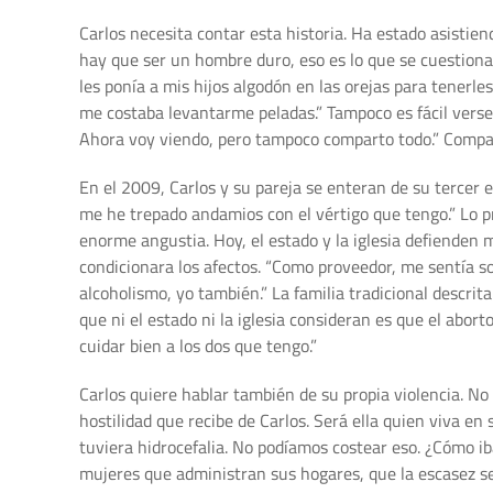
Carlos necesita contar esta historia. Ha estado asistie
hay que ser un hombre duro, eso es lo que se cuestiona 
les ponía a mis hijos algodón en las orejas para tenerl
me costaba levantarme peladas.” Tampoco es fácil verse
Ahora voy viendo, pero tampoco comparto todo.” Compar
En el 2009, Carlos y su pareja se enteran de su terce
me he trepado andamios con el vértigo que tengo.” Lo p
enorme angustia. Hoy, el estado y la iglesia defienden 
condicionara los afectos. “Como proveedor, me sentía so
alcoholismo, yo también.” La familia tradicional descrit
que ni el estado ni la iglesia consideran es que el abo
cuidar bien a los dos que tengo.”
Carlos quiere hablar también de su propia violencia. No 
hostilidad que recibe de Carlos. Será ella quien viva e
tuviera hidrocefalia. No podíamos costear eso. ¿Cómo ib
mujeres que administran sus hogares, que la escasez será