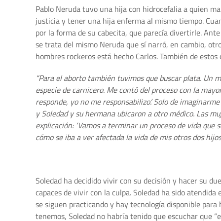
Pablo Neruda tuvo una hija con hidrocefalia a quien ma
justicia y tener una hija enferma al mismo tiempo. Cuan
por la forma de su cabecita, que parecía divertirle. An
se trata del mismo Neruda que sí narró, en cambio, otro
hombres rockeros está hecho Carlos. También de estos 
“Para el aborto también tuvimos que buscar plata. Un man
especie de carnicero. Me contó del proceso con la mayor
responde, yo no me responsabilizo’. Solo de imaginarme 
y Soledad y su hermana ubicaron a otro médico. Las muj
explicación: ‘Vamos a terminar un proceso de vida que s
cómo se iba a ver afectada la vida de mis otros dos hijos
Soledad ha decidido vivir con su decisión y hacer su d
capaces de vivir con la culpa. Soledad ha sido atendida 
se siguen practicando y hay tecnología disponible para h
tenemos, Soledad no habría tenido que escuchar que “el