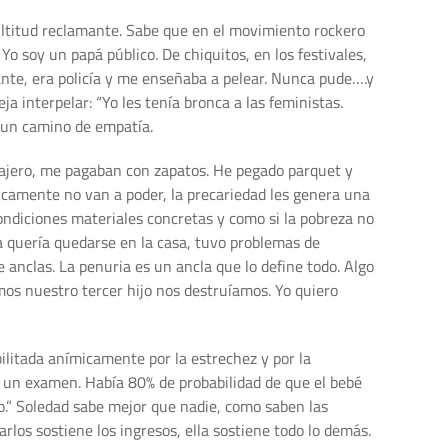
multitud reclamante. Sabe que en el movimiento rockero
o soy un papá público. De chiquitos, en los festivales,
ante, era policía y me enseñaba a pelear. Nunca pude….y
interpelar: “Yo les tenía bronca a las feministas.
 un camino de empatía.
sajero, me pagaban con zapatos. He pegado parquet y
icamente no van a poder, la precariedad les genera una
condiciones materiales concretas y como si la pobreza no
la quería quedarse en la casa, tuvo problemas de
e anclas. La penuria es un ancla que lo define todo. Algo
amos nuestro tercer hijo nos destruíamos. Yo quiero
bilitada anímicamente por la estrechez y por la
on un examen. Había 80% de probabilidad de que el bebé
to.” Soledad sabe mejor que nadie, como saben las
rlos sostiene los ingresos, ella sostiene todo lo demás.