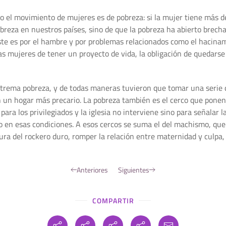
do el movimiento de mujeres es de pobreza: si la mujer tiene más de
obreza en nuestros países, sino de que la pobreza ha abierto brech
xiste es por el hambre y por problemas relacionados como el hacinam
 las mujeres de tener un proyecto de vida, la obligación de quedars
trema pobreza, y de todas maneras tuvieron que tomar una serie de
 un hogar más precario. La pobreza también es el cerco que ponen el
para los privilegiados y la iglesia no interviene sino para señalar l
o en esas condiciones. A esos cercos se suma el del machismo, que
ura del rockero duro, romper la relación entre maternidad y culp
Anteriores
Siguientes
COMPARTIR