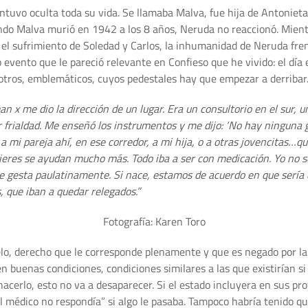
ntuvo oculta toda su vida. Se llamaba Malva, fue hija de Antoniet
do Malva murió en 1942 a los 8 años, Neruda no reaccionó. Mientra
te el sufrimiento de Soledad y Carlos, la inhumanidad de Neruda fr
 evento que le pareció relevante en Confieso que he vivido: el día 
otros, emblemáticos, cuyos pedestales hay que empezar a derribar
 x me dio la dirección de un lugar. Era un consultorio en el sur, un
 frialdad. Me enseñó los instrumentos y me dijo: ‘No hay ninguna g
a mi pareja ahí, en ese corredor, a mi hija, o a otras jovencitas…q
eres se ayudan mucho más. Todo iba a ser con medicación. Yo no sé
e gesta paulatinamente. Si nace, estamos de acuerdo en que sería 
, que iban a quedar relegados.”
Fotografía: Karen Toro
uelo, derecho que le corresponde plenamente y que es negado por l
en buenas condiciones, condiciones similares a las que existirían si
acerlo, esto no va a desaparecer. Si el estado incluyera en sus pro
 médico no respondía” si algo le pasaba. Tampoco habría tenido q