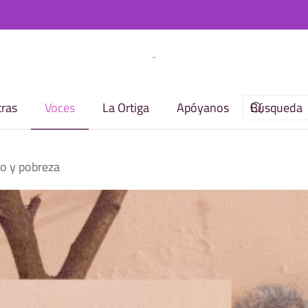
ras
Voces
La Ortiga
Apóyanos
to y pobreza