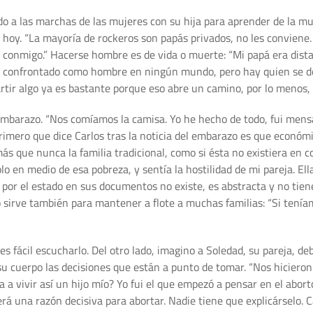
ndo a las marchas de las mujeres con su hija para aprender de la 
hoy. “La mayoría de rockeros son papás privados, no les conviene. Y
es conmigo.” Hacerse hombre es de vida o muerte: “Mi papá era dist
 confrontado como hombre en ningún mundo, pero hay quien se deja 
tir algo ya es bastante porque eso abre un camino, por lo menos,
r embarazo. “Nos comíamos la camisa. Yo he hecho de todo, fui men
rimero que dice Carlos tras la noticia del embarazo es que económ
más que nunca la familia tradicional, como si ésta no existiera en 
lo en medio de esa pobreza, y sentía la hostilidad de mi pareja. El
a por el estado en sus documentos no existe, es abstracta y no tien
rto sirve también para mantener a flote a muchas familias: “Si tení
es fácil escucharlo. Del otro lado, imagino a Soledad, su pareja, de
n su cuerpo las decisiones que están a punto de tomar. “Nos hicier
a a vivir así un hijo mío? Yo fui el que empezó a pensar en el abor
 una razón decisiva para abortar. Nadie tiene que explicárselo. Ca