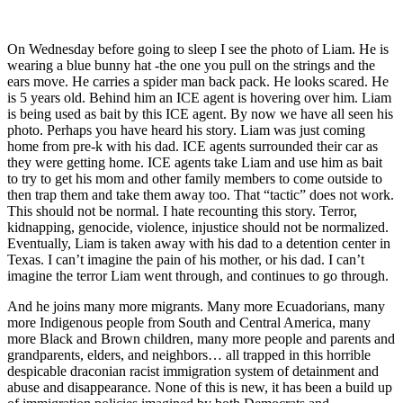
On Wednesday before going to sleep I see the photo of Liam. He is
wearing a blue bunny hat -the one you pull on the strings and the
ears move. He carries a spider man back pack. He looks scared. He
is 5 years old. Behind him an ICE agent is hovering over him. Liam
is being used as bait by this ICE agent. By now we have all seen his
photo. Perhaps you have heard his story. Liam was just coming
home from pre-k with his dad. ICE agents surrounded their car as
they were getting home. ICE agents take Liam and use him as bait
to try to get his mom and other family members to come outside to
then trap them and take them away too. That “tactic” does not work.
This should not be normal. I hate recounting this story. Terror,
kidnapping, genocide, violence, injustice should not be normalized.
Eventually, Liam is taken away with his dad to a detention center in
Texas. I can’t imagine the pain of his mother, or his dad. I can’t
imagine the terror Liam went through, and continues to go through.
And he joins many more migrants. Many more Ecuadorians, many
more Indigenous people from South and Central America, many
more Black and Brown children, many more people and parents and
grandparents, elders, and neighbors… all trapped in this horrible
despicable draconian racist immigration system of detainment and
abuse and disappearance. None of this is new, it has been a build up