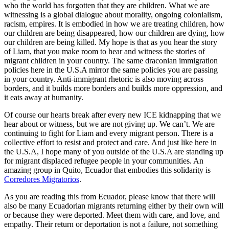
who the world has forgotten that they are children. What we are
witnessing is a global dialogue about morality, ongoing colonialism,
racism, empires. It is embodied in how we are treating children, how
our children are being disappeared, how our children are dying, how
our children are being killed. My hope is that as you hear the story
of Liam, that you make room to hear and witness the stories of
migrant children in your country. The same draconian immigration
policies here in the U.S.A mirror the same policies you are passing
in your country. Anti-immigrant rhetoric is also moving across
borders, and it builds more borders and builds more oppression, and
it eats away at humanity.
Of course our hearts break after every new ICE kidnapping that we
hear about or witness, but we are not giving up. We can’t. We are
continuing to fight for Liam and every migrant person. There is a
collective effort to resist and protect and care. And just like here in
the U.S.A, I hope many of you outside of the U.S.A are standing up
for migrant displaced refugee people in your communities. An
amazing group in Quito, Ecuador that embodies this solidarity is
Corredores Migratorios
.
As you are reading this from Ecuador, please know that there will
also be many Ecuadorian migrants returning either by their own will
or because they were deported. Meet them with care, and love, and
empathy. Their return or deportation is not a failure, not something