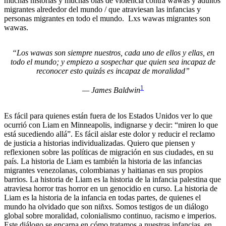
muchas historias y muchas olas de violencia contra wawas y adultos
migrantes alrededor del mundo / que atraviesan las infancias y
personas migrantes en todo el mundo. Lxs wawas migrantes son
wawas.
“Los wawas son siempre nuestros, cada uno de ellos y ellas, en
todo el mundo; y empiezo a sospechar que quien sea incapaz de
reconocer esto quizás es incapaz de moralidad”
1
— James Baldwin
Es fácil para quienes están fuera de los Estados Unidos ver lo que
ocurrió con Liam en Minneapolis, indignarse y decir: “miren lo que
está sucediendo allá”. Es fácil aislar este dolor y reducir el reclamo
de justicia a historias individualizadas. Quiero que piensen y
reflexionen sobre las políticas de migración en sus ciudades, en su
país. La historia de Liam es también la historia de las infancias
migrantes venezolanas, colombianas y haitianas en sus propios
barrios. La historia de Liam es la historia de la infancia palestina que
atraviesa horror tras horror en un genocidio en curso. La historia de
Liam es la historia de la infancia en todas partes, de quienes el
mundo ha olvidado que son niñxs. Somos testigos de un diálogo
global sobre moralidad, colonialismo continuo, racismo e imperios.
Este diálogo se encarna en cómo tratamos a nuestras infancias, en