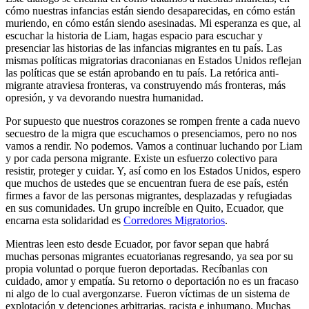
cómo nuestras infancias están siendo desaparecidas, en cómo están
muriendo, en cómo están siendo asesinadas. Mi esperanza es que, al
escuchar la historia de Liam, hagas espacio para escuchar y
presenciar las historias de las infancias migrantes en tu país. Las
mismas políticas migratorias draconianas en Estados Unidos reflejan
las políticas que se están aprobando en tu país. La retórica anti-
migrante atraviesa fronteras, va construyendo más fronteras, más
opresión, y va devorando nuestra humanidad.
Por supuesto que nuestros corazones se rompen frente a cada nuevo
secuestro de la migra que escuchamos o presenciamos, pero no nos
vamos a rendir. No podemos. Vamos a continuar luchando por Liam
y por cada persona migrante. Existe un esfuerzo colectivo para
resistir, proteger y cuidar. Y, así como en los Estados Unidos, espero
que muchos de ustedes que se encuentran fuera de ese país, estén
firmes a favor de las personas migrantes, desplazadas y refugiadas
en sus comunidades. Un grupo increíble en Quito, Ecuador, que
encarna esta solidaridad es
Corredores Migratorios
.
Mientras leen esto desde Ecuador, por favor sepan que habrá
muchas personas migrantes ecuatorianas regresando, ya sea por su
propia voluntad o porque fueron deportadas. Recíbanlas con
cuidado, amor y empatía. Su retorno o deportación no es un fracaso
ni algo de lo cual avergonzarse. Fueron víctimas de un sistema de
explotación y detenciones arbitrarias, racista e inhumano. Muchas