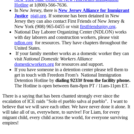
Hotline
at 1(800)-566-7636.
In New Jersey, there is
New Jersey Alliance for Immigrant
Justice
njaij.org
. If someone has been detained in New
Jersey they can also contact First Friends of New Jersey &
New York (908) 965-0455 or visit
firstfriendsnjny.org
.
National Day Laborer Organizing Center (NDLON) works
with day laborers and construction workers, please visit
ndlon.org
for resources. They have chapters throughout the
United States.
If your family member works as a domestic worker they can
visit
National Domestic Workers Alliance
domesticworkers.org
for resources and support.
If you have someone in a detention center please tell them to
get in touch with Freedom From’s National Immigration
Detention Hotline by
dialing 9233# from the facility phone.
The Hotline is open between 8am-8pm PT / 11am-11pm ET.
There is a saying that has been chanted strongly ever since the
escalation of ICE raids "Solo el pueblo salva al pueblo". I want to
believe that we will save each other. We have never done it alone. It
will take all of us, everywhere, to survive! For Liam, for every
migrant child, every child across the world, for everyone surviving
empires!