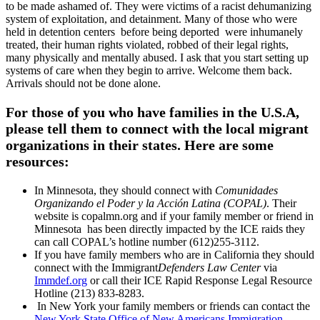
to be made ashamed of. They were victims of a racist dehumanizing
system of exploitation, and detainment. Many of those who were
held in detention centers before being deported were inhumanely
treated, their human rights violated, robbed of their legal rights,
many physically and mentally abused. I ask that you start setting up
systems of care when they begin to arrive. Welcome them back.
Arrivals should not be done alone.
For those of you who have families in the U.S.A,
please tell them to connect with the local migrant
organizations in their states. Here are some
resources:
In Minnesota, they should connect with
Comunidades
Organizando el Poder y la Acción Latina (COPAL)
. Their
website is copalmn.org and if your family member or friend in
Minnesota has been directly impacted by the ICE raids they
can call COPAL’s hotline number (612)255-3112.
If you have family members who are in California they should
connect with the Immigrant
Defenders Law Center
via
Immdef.org
or call their ICE Rapid Response Legal Resource
Hotline (213) 833-8283.
In New York your family members or friends can contact the
New York State Office of New Americans Immigration