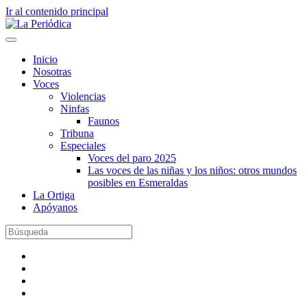
Ir al contenido principal
Inicio
Nosotras
Voces
Violencias
Ninfas
Faunos
Tribuna
Especiales
Voces del paro 2025
Las voces de las niñas y los niños: otros mundos
posibles en Esmeraldas
La Ortiga
Apóyanos