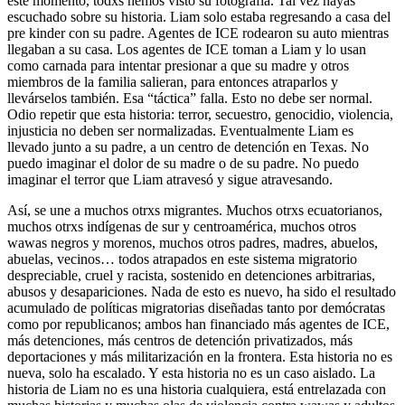
este momento, todxs hemos visto su fotografía. Tal vez hayas
escuchado sobre su historia. Liam solo estaba regresando a casa del
pre kinder con su padre. Agentes de ICE rodearon su auto mientras
llegaban a su casa. Los agentes de ICE toman a Liam y lo usan
como carnada para intentar presionar a que su madre y otros
miembros de la familia salieran, para entonces atraparlos y
llevárselos también. Esa “táctica” falla. Esto no debe ser normal.
Odio repetir que esta historia: terror, secuestro, genocidio, violencia,
injusticia no deben ser normalizadas. Eventualmente Liam es
llevado junto a su padre, a un centro de detención en Texas. No
puedo imaginar el dolor de su madre o de su padre. No puedo
imaginar el terror que Liam atravesó y sigue atravesando.
Así, se une a muchos otrxs migrantes. Muchos otrxs ecuatorianos,
muchos otrxs indígenas de sur y centroamérica, muchos otros
wawas negros y morenos, muchos otros padres, madres, abuelos,
abuelas, vecinos… todos atrapados en este sistema migratorio
despreciable, cruel y racista, sostenido en detenciones arbitrarias,
abusos y desapariciones. Nada de esto es nuevo, ha sido el resultado
acumulado de políticas migratorias diseñadas tanto por demócratas
como por republicanos; ambos han financiado más agentes de ICE,
más detenciones, más centros de detención privatizados, más
deportaciones y más militarización en la frontera. Esta historia no es
nueva, solo ha escalado. Y esta historia no es un caso aislado. La
historia de Liam no es una historia cualquiera, está entrelazada con