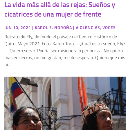
La vida más allá de las rejas: Sueños y
cicatrices de una mujer de frente
JUN 10, 2021
|
KAROL E. NOROÑA
|
VIOLENCIAS
,
VOCES
Retrato de Ely, de fondo el paisaje del Centro Histórico de
Quito. Mayo 2021. Foto: Karen Toro —¿Cuál es tu sueño, Ely?
—Quiero servir. Podría ser misionera o periodista. No quiero
más encierros, no me gustan, me desesperan. Quiero que mis
hi…