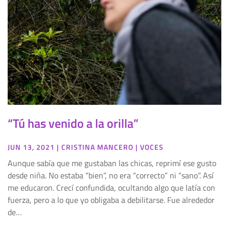
“Tú has venido a la orilla”
JUN 13, 2021
|
CRISTINA MANCERO
|
VOCES
Aunque sabía que me gustaban las chicas, reprimí ese gusto
desde niña. No estaba “bien”, no era “correcto” ni “sano”. Así
me educaron. Crecí confundida, ocultando algo que latía con
fuerza, pero a lo que yo obligaba a debilitarse. Fue alrededor
de…