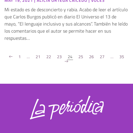
MAY 19, 2021
|
ALICIA ORTEGA CAICEDO
|
VOCES
Mi estado es de desconcierto y rabia. Acabo de leer el artículo
que Carlos Burgos publicó en diario El Universo el 13 de
mayo, “El lenguaje inclusivo y sus alcances”. También he leído
los comentarios que el autor se permite hacer en sus
respuestas…
1
…
21
22
23
24
25
26
27
…
35