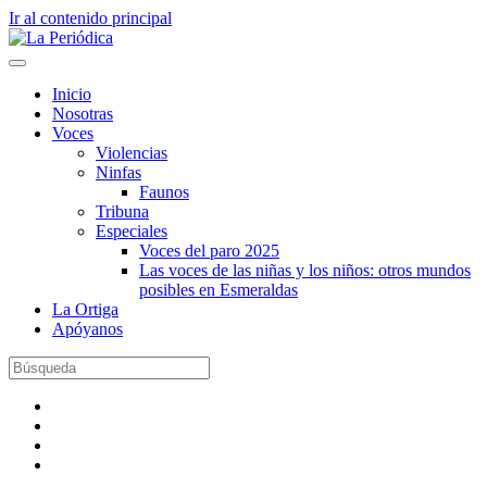
Ir al contenido principal
Inicio
Nosotras
Voces
Violencias
Ninfas
Faunos
Tribuna
Especiales
Voces del paro 2025
Las voces de las niñas y los niños: otros mundos
posibles en Esmeraldas
La Ortiga
Apóyanos