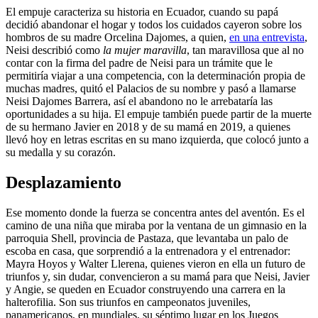
El empuje caracteriza su historia en Ecuador, cuando su papá
decidió abandonar el hogar y todos los cuidados cayeron sobre los
hombros de su madre Orcelina Dajomes, a quien,
en una entrevista
,
Neisi describió como
la mujer maravilla
, tan maravillosa que al no
contar con la firma del padre de Neisi para un trámite que le
permitiría viajar a una competencia, con la determinación propia de
muchas madres, quitó el Palacios de su nombre y pasó a llamarse
Neisi Dajomes Barrera, así el abandono no le arrebataría las
oportunidades a su hija. El empuje también puede partir de la muerte
de su hermano Javier en 2018 y de su mamá en 2019, a quienes
llevó hoy en letras escritas en su mano izquierda, que colocó junto a
su medalla y su corazón.
Desplazamiento
Ese momento donde la fuerza se concentra antes del aventón. Es el
camino de una niña que miraba por la ventana de un gimnasio en la
parroquia Shell, provincia de Pastaza, que levantaba un palo de
escoba en casa, que sorprendió a la entrenadora y el entrenador:
Mayra Hoyos y Walter Llerena, quienes vieron en ella un futuro de
triunfos y, sin dudar, convencieron a su mamá para que Neisi, Javier
y Angie, se queden en Ecuador construyendo una carrera en la
halterofilia. Son sus triunfos en campeonatos juveniles,
panamericanos, en mundiales, su séptimo lugar en los Juegos