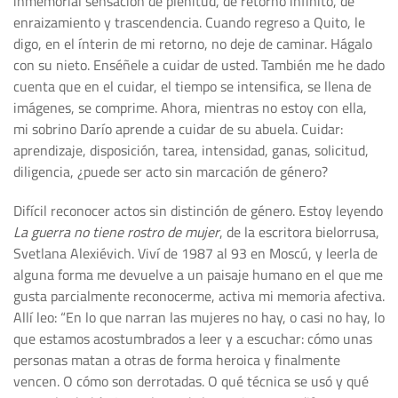
inmemorial sensación de plenitud, de retorno infinito, de
enraizamiento y trascendencia. Cuando regreso a Quito, le
digo, en el ínterin de mi retorno, no deje de caminar. Hágalo
con su nieto. Enséñele a cuidar de usted. También me he dado
cuenta que en el cuidar, el tiempo se intensifica, se llena de
imágenes, se comprime. Ahora, mientras no estoy con ella,
mi sobrino Darío aprende a cuidar de su abuela. Cuidar:
aprendizaje, disposición, tarea, intensidad, ganas, solicitud,
diligencia, ¿puede ser acto sin marcación de género?
Difícil reconocer actos sin distinción de género. Estoy leyendo
La guerra no tiene rostro de mujer
, de la escritora bielorrusa,
Svetlana Alexiévich. Viví de 1987 al 93 en Moscú, y leerla de
alguna forma me devuelve a un paisaje humano en el que me
gusta parcialmente reconocerme, activa mi memoria afectiva.
Allí leo: “En lo que narran las mujeres no hay, o casi no hay, lo
que estamos acostumbrados a leer y a escuchar: cómo unas
personas matan a otras de forma heroica y finalmente
vencen. O cómo son derrotadas. O qué técnica se usó y qué