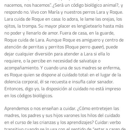
nacemos, nos hacemos”. ¿Será un código biológico animal?, y
respondo no. Vivo con María y nuestros perros Lara y Roque.
Lara cuida de Roque en casa: lo adora, le lame las orejas, los
ojitos, la trompa. Su mayor placer es lengüetearlo hasta más
no poder y llenarlo de amor. Fuera de casa, en la guarde,
Roque cuida de Lara. Aunque Roque es amiguero y centro de
atención de perritas y perritos (Roque perro
queer
), puede
dejar cualquier diversión para atender a Lara si ella lo
requiere, o la percibe en necesidad de salvataje o
acompañamiento. Y cuando una de sus madres se enferma,
es Roque quien se dispone al cuidado total: en el lugar de la
dolencia corporal, él se recuesta e insufla calor sanador.
Entonces, digo yo, la disposición al cuidado no está impreso
en los códigos biológicos.
Aprendemos o nos enseñan a cuidar. ¿Cómo entretejen las
madres, los padres y sus hijos varones los hilos del cuidado
en el curso de las crianzas y los aprendizajes? Cuidar: verbo
transitivo cuando se lo usa con el sentido de “estar a cargo de