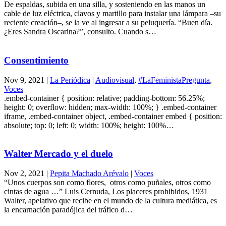
De espaldas, subida en una silla, y sosteniendo en las manos un
cable de luz eléctrica, clavos y martillo para instalar una lámpara –su
reciente creación–, se la ve al ingresar a su peluquería. “Buen día.
¿Eres Sandra Oscarina?”, consulto. Cuando s…
Consentimiento
Nov 9, 2021
|
La Periódica
|
Audiovisual
,
#LaFeministaPregunta
,
Voces
.embed-container { position: relative; padding-bottom: 56.25%;
height: 0; overflow: hidden; max-width: 100%; } .embed-container
iframe, .embed-container object, .embed-container embed { position:
absolute; top: 0; left: 0; width: 100%; height: 100%…
Walter Mercado y el duelo
Nov 2, 2021
|
Pepita Machado Arévalo
|
Voces
“Unos cuerpos son como flores, otros como puñales, otros como
cintas de agua …” Luis Cernuda, Los placeres prohibidos, 1931
Walter, apelativo que recibe en el mundo de la cultura mediática, es
la encarnación paradójica del tráfico d…