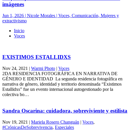
imágenes
Jun 1, 2026 | Nicole Morales | Voces, Comunicación, Mujeres y
extractivismo
Inicio
Voces
EXISTIMOS ESTALLIDXS
Nov 24, 2021
|
Warmi Photo
|
Voces
2DA RESIDENCIA FOTOGRÁFICA EN NARRATIVA DE
GÉNERO E IDENTIDAD La segunda residencia fotográfica en
narrativa de género, identidad y territorio denominada “Existimos
Estallidxs” fue un evento internacional autogestionado por la
colectiva bo…
Sandra Oscarina: cuidadora, sobreviviente y estilista
Nov 19, 2021
|
Mariela Rosero Changuán
|
Voces
,
#CrónicasDeSobrevivencia
,
Especiales