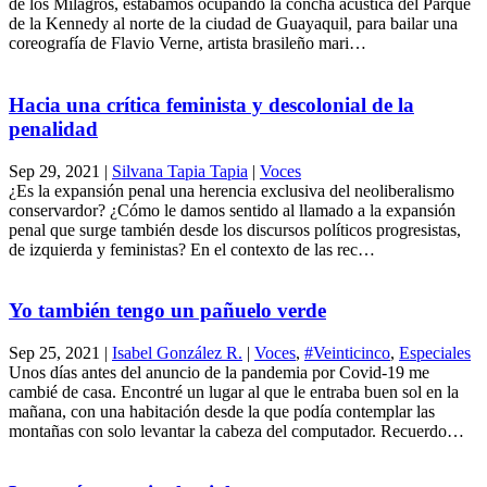
de los Milagros, estábamos ocupando la concha acústica del Parque
de la Kennedy al norte de la ciudad de Guayaquil, para bailar una
coreografía de Flavio Verne, artista brasileño mari…
Hacia una crítica feminista y descolonial de la
penalidad
Sep 29, 2021
|
Silvana Tapia Tapia
|
Voces
¿Es la expansión penal una herencia exclusiva del neoliberalismo
conservardor? ¿Cómo le damos sentido al llamado a la expansión
penal que surge también desde los discursos políticos progresistas,
de izquierda y feministas? En el contexto de las rec…
Yo también tengo un pañuelo verde
Sep 25, 2021
|
Isabel González R.
|
Voces
,
#Veinticinco
,
Especiales
Unos días antes del anuncio de la pandemia por Covid-19 me
cambié de casa. Encontré un lugar al que le entraba buen sol en la
mañana, con una habitación desde la que podía contemplar las
montañas con solo levantar la cabeza del computador. Recuerdo…