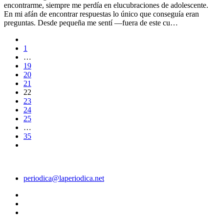
encontrarme, siempre me perdía en elucubraciones de adolescente.
En mi afán de encontrar respuestas lo único que conseguía eran
preguntas. Desde pequeña me sentí —fuera de este cu…
1
…
19
20
21
22
23
24
25
…
35
periodica@laperiodica.net