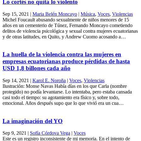
Lo cortés no quita lo violento
Sep 15, 2021
|
Maria Belén Moncayo
|
Música
,
Voces
,
Violencias
Michel Foucault abusando sexualmente de niños menores de 15
años en un cementerio de Túnez, Fernando Moncayo cometiendo
delitos de violencia psicológica y sexual contra mujeres ecuatorianas
y de otras latitudes, en Quito, y Andrew Cuomo acosando a…
La huella de la violencia contra las mujeres en
empresas ecuatorianas produce pérdidas de hasta
USD 1,8 billones cada año
Sep 14, 2021
|
Karol E. Noroña
|
Voces
,
Violencias
Ilustración: Monse Navas Había días en los que Carla (nombre
protegido) no podía levantarse. Lo intentaba, pero estaba cansada
casi todo el tiempo: su agotamiento era físico y, sobre todo,
emocional. Años después supo que lo que vivió era un cua…
La imaginación del YO
Sep 9, 2021
|
Sofía Córdova Vega
|
Voces
Este es un registro inconsistente de mi memoria. En el intento de