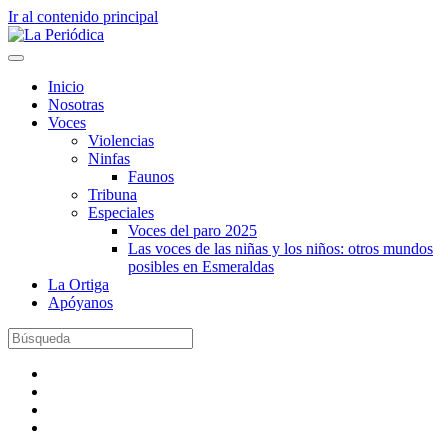
Ir al contenido principal
Inicio
Nosotras
Voces
Violencias
Ninfas
Faunos
Tribuna
Especiales
Voces del paro 2025
Las voces de las niñas y los niños: otros mundos
posibles en Esmeraldas
La Ortiga
Apóyanos