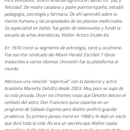
Para Wikipedia
, Shanti Ananda significa en sánscrito “paz y
felicidad”. De madre catalana y padre puertorriqueño, estudió
pedagogía, psicología y farmacia. De ahí aprendió sobre la
mente humana y las propiedades de las plantas medicinales.
Se especializó en ballet, fue galán de telenovelas y fundó la
escuela de artes dramáticas, Walter Actors Studio 64.
En 1970 inició su segmento de astrología, tarot y ocultismo.
Fue escritor sindicado del Miami Herald. Escribió 7 libros
traducidos a varios idiomas. Univisión fue su plataforma al
mundo.
Mantuvo una relación “espiritual” con la bailarina y actriz
brasileña Mariette Detotto desde 2003. Muy poco se supo de
su vida privada. Dicen los chismes rosas que Detotto detuvo el
celibato del astro. Don Francisco quiso casarlos en un
programa de Sábado Gigante pero Walter prefirió guardar
prudencia. Su primera pareja murió en 1968 y le dejó un vacío
que duró toda la vida. No era un secreto que Walter usaba