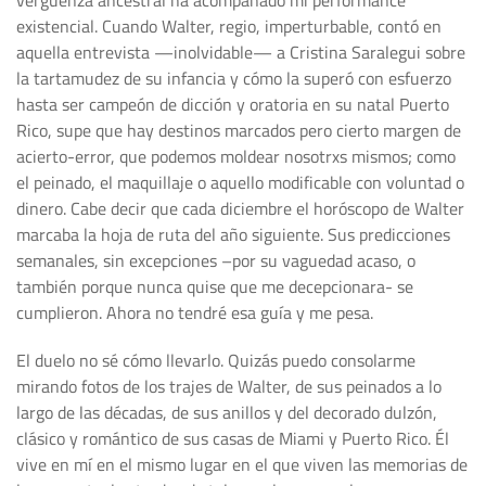
vergüenza ancestral ha acompañado mi performance
existencial. Cuando Walter, regio, imperturbable, contó en
aquella entrevista —inolvidable— a Cristina Saralegui sobre
la tartamudez de su infancia y cómo la superó con esfuerzo
hasta ser campeón de dicción y oratoria en su natal Puerto
Rico, supe que hay destinos marcados pero cierto margen de
acierto-error, que podemos moldear nosotrxs mismos; como
el peinado, el maquillaje o aquello modificable con voluntad o
dinero. Cabe decir que cada diciembre el horóscopo de Walter
marcaba la hoja de ruta del año siguiente. Sus predicciones
semanales, sin excepciones –por su vaguedad acaso, o
también porque nunca quise que me decepcionara- se
cumplieron. Ahora no tendré esa guía y me pesa.
El duelo no sé cómo llevarlo. Quizás puedo consolarme
mirando fotos de los trajes de Walter, de sus peinados a lo
largo de las décadas, de sus anillos y del decorado dulzón,
clásico y romántico de sus casas de Miami y Puerto Rico. Él
vive en mí en el mismo lugar en el que viven las memorias de