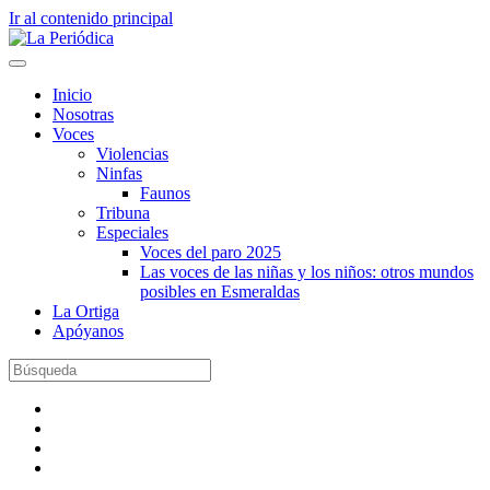
Ir al contenido principal
Inicio
Nosotras
Voces
Violencias
Ninfas
Faunos
Tribuna
Especiales
Voces del paro 2025
Las voces de las niñas y los niños: otros mundos
posibles en Esmeraldas
La Ortiga
Apóyanos