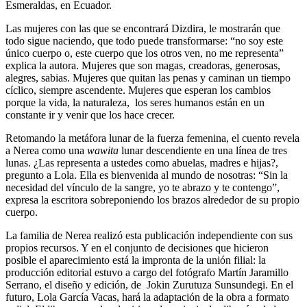
Esmeraldas, en Ecuador.
Las mujeres con las que se encontrará Dizdira, le mostrarán que
todo sigue naciendo, que todo puede transformarse: “no soy este
único cuerpo o, este cuerpo que los otros ven, no me representa”
explica la autora. Mujeres que son magas, creadoras, generosas,
alegres, sabias. Mujeres que quitan las penas y caminan un tiempo
cíclico, siempre ascendente. Mujeres que esperan los cambios
porque la vida, la naturaleza, los seres humanos están en un
constante ir y venir que los hace crecer.
Retomando la metáfora lunar de la fuerza femenina, el cuento revela
a Nerea como una
wawita
lunar descendiente en una línea de tres
lunas. ¿Las representa a ustedes como abuelas, madres e hijas?,
pregunto a Lola. Ella es bienvenida al mundo de nosotras: “Sin la
necesidad del vínculo de la sangre, yo te abrazo y te contengo”,
expresa la escritora sobreponiendo los brazos alrededor de su propio
cuerpo.
La familia de Nerea realizó esta publicación independiente con sus
propios recursos. Y en el conjunto de decisiones que hicieron
posible el aparecimiento está la impronta de la unión filial: la
producción editorial estuvo a cargo del fotógrafo Martín Jaramillo
Serrano, el diseño y edición, de Jokin Zurutuza Sunsundegi. En el
futuro, Lola García Vacas, hará la adaptación de la obra a formato