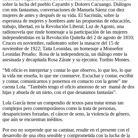
sobre la lucha del pueblo Cayambi y Dolores Cacuango. Diálogos
con mis fantasmas, conversaciones de Manuela Sáenz con diez
mujeres de antes y después de su vida. El Sacristán, sobre la
esperanza de mujeres y hombres ante las propuestas de educación,
trabajo, libertad, en la Revolución Liberal; Luz de Agosto, una
radionovela que rinde homenaje a la participación de las mujeres
independentistas en la Revolución Quiteña del 2 de agosto de 1810;
Cruces en noviembre, radioteatro sobre la masacre del 15 de
noviembre de 1922; Taita Leonidas, un homenaje a Monseñor
Leonidas Proaño; Rosa de la independencia, un diálogo entre la
asesinada y decapitada Rosa Zárate y su ejecutor, Toribio Montes.
“Mi oficio es interpretar y contar lo que observo, lo que leo, lo que
la vida me enseña, lo que me conmueve. Escuchar y contar, escribir
y contar, comunicarnos y ponernos en contacto con la gente” me
cuenta Lola. “También tengo el oficio amoroso de ser mamá de dos
hijas y abuela de un nieto, con el que desatamos fantasías”.
Lola García tiene un compendio de textos para tratar temas tan
complejos pero contemporáneos como la trata de personas,
desapariciones forzadas, el cáncer de seno, la violencia de género,
que aún se encuentran inéditos.
Por eso no sorprende que su caminar, resulte en el presente con el
desarrollo de una obra sensible y comprometida con la lucha de la