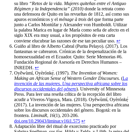
su libro
“Retos de la vida. Mujeres quiteñas entre el Antiguo
Régimen y la Independencia” (2010)
donde la retrata como
una defensora de Quito en las revueltas de 1812, así como sus
apuros económicos y el
ménage à trois
del que forma parte
junto a Carlos Montúfar y Alexander von Humboldt. Utilizar
la palabra Marica en lugar de María como seña de afecto en el
siglo XIX era muy usual, a los propósitos de esta carta
conviene elucubrar las razones de ese tan peculiar uso.
↩︎
Guiño al libro de Alberto Cabral (Purita Pelayo). (2017). Los
fantasmas se cabrearon. Crónicas de la despenalización de la
homosexualidad en el Ecuador. Quito: Serie Memorias #6.
Fundación Regional de Asesoría en Derechos Humanos –
INREDH.
↩︎
Oyěwùmí, Oyèrónkẹ́. (1997).
The Invention of Women:
Making an African Sense of Western Gender Discourses.
(
L
a
invención de las mujeres. Una perspectiva africana sobre los
discursos occidentales del género
). University of Minnesota
Press. Para leer una reseña crítica de la recepción del libro
acudir a Viveros-Vigoya, Mara. (2018). Oyěwùmí, Oyèrónkẹ́
(2017). La invención de las mujeres. Una perspectiva africana
sobre los discursos occidentales del género. Bogotá: en la
frontera.
LiminaR
,
16
(1), 203-206.
doi.org/10.29043/liminar.v16i1.575
↩︎
Adaptación libre del ritual de exorcismo practicado por
Sabrina Spellman, sus tías, Hilda y Zelda, y Lilith, la reina del