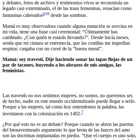
y debates, fotos de archivo y testimonios vivos se reconstruía un
legado casi exterminado, el de las trans femeninas, renacían como
6
10
fantasmas cabreados
desde las sombras.
Mamá es muy observadora cuando alguna mutación se avecina en
mi vida, tiene una frase casi ceremonial: “Últimamente has
cambiado. ¿Con quién te estarás llevando?”
.
Desde hacía meses,
sentía que mi cintura se estremecía, que las costillas me impedían
respirar, cargaba con un corsé de la “buena moral”.
Mamá: soy travestí. Dije haciendo sonar las tapas flojas de un
par de tacones, huyendo a los abrazos de mis amigas, las
feministas.
Las travestís no nos sentimos mujeres, no somos, no queremos ser,
de hecho, nadie en este mundo occidentalizado puede llegar a serlo.
Porque a las mujeres, tal como hoy entendemos la palabra, las
7
inventaron con la colonización en 1492.
¿Por qué esto no es un debate? Porque cuando se abren las puertas
del bienaventurado argumento lo que brota de las fauces del amo
son las doctrinas implantadas en piedra. “Que el cuerpo es uno solo,