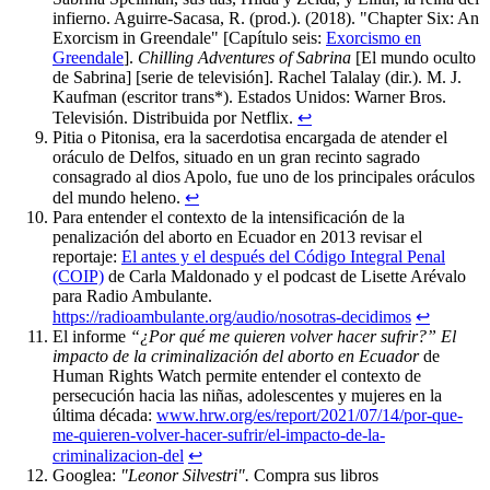
infierno. Aguirre-Sacasa, R. (prod.). (2018). "Chapter Six: An
Exorcism in Greendale" [Capítulo seis:
Exorcismo en
Greendale
].
Chilling Adventures of Sabrina
[El mundo oculto
de Sabrina] [serie de televisión]. Rachel Talalay (dir.). M. J.
Kaufman (escritor trans*). Estados Unidos: Warner Bros.
Televisión. Distribuida por Netflix.
↩︎
Pitia o Pitonisa, era la sacerdotisa encargada de atender el
oráculo de Delfos, situado en un gran recinto sagrado
consagrado al dios Apolo, fue uno de los principales oráculos
del mundo heleno.
↩︎
Para entender el contexto de la intensificación de la
penalización del aborto en Ecuador en 2013 revisar el
reportaje:
El antes y el después del Código Integral Penal
(COIP)
de Carla Maldonado y el podcast de Lisette Arévalo
para Radio Ambulante.
https://radioambulante.org/audio/nosotras-decidimos
↩︎
El informe
“¿Por qué me quieren volver hacer sufrir?” El
impacto de la criminalización del aborto en Ecuador
de
Human Rights Watch permite entender el contexto de
persecución hacia las niñas, adolescentes y mujeres en la
última década:
www.hrw.org/es/report/2021/07/14/por-que-
me-quieren-volver-hacer-sufrir/el-impacto-de-la-
criminalizacion-del
↩︎
Googlea:
"Leonor Silvestri".
Compra sus libros