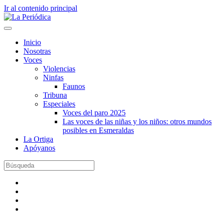
Ir al contenido principal
Inicio
Nosotras
Voces
Violencias
Ninfas
Faunos
Tribuna
Especiales
Voces del paro 2025
Las voces de las niñas y los niños: otros mundos
posibles en Esmeraldas
La Ortiga
Apóyanos