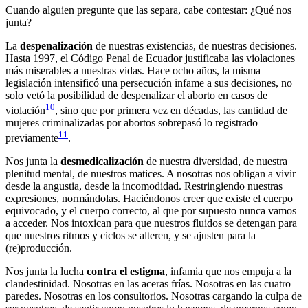
Cuando alguien pregunte que las separa, cabe contestar: ¿Qué nos
junta?
La
despenalización
de nuestras existencias, de nuestras decisiones.
Hasta 1997, el Código Penal de Ecuador justificaba las violaciones
más miserables a nuestras vidas. Hace ocho años, la misma
legislación intensificó una persecución infame a sus decisiones, no
solo vetó la posibilidad de despenalizar el aborto en casos de
10
violación
, sino que por primera vez en décadas, las cantidad de
mujeres criminalizadas por abortos sobrepasó lo registrado
11
previamente
.
Nos junta la
desmedicalización
de nuestra diversidad, de nuestra
plenitud mental, de nuestros matices. A nosotras nos obligan a vivir
desde la angustia, desde la incomodidad. Restringiendo nuestras
expresiones, normándolas. Haciéndonos creer que existe el cuerpo
equivocado, y el cuerpo correcto, al que por supuesto nunca vamos
a acceder. Nos intoxican para que nuestros fluidos se detengan para
que nuestros ritmos y ciclos se alteren, y se ajusten para la
(re)producción.
Nos junta la lucha
contra el estigma
, infamia que nos empuja a la
clandestinidad. Nosotras en las aceras frías. Nosotras en las cuatro
paredes. Nosotras en los consultorios. Nosotras cargando la culpa de