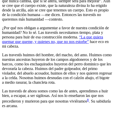
que nunca cambia, que si se altera, siempre será para mejorar”
.
Aún
se cree que el cuerpo existe, que la naturaleza divina lo ha erigido
desde la arcilla, aún se cree que tenemos un cuerpo. Esto es propio
de la condición humana —me dicen. Entonces las travestís no
queremos más humanidad —contesto.
¿Por qué nos obligan a argumentar a favor de nuestra condición de
humanidad? No lo sé. Las travestís necesitamos tiempo, plata y
persona para huir de esa construcción moderna.
“La que quiera
quemar que queme, y quienes no, que no nos estorbe”
hace eco en
mi cabeza.
Las travestís huimos del hombre, del macho, del amo. Huimos como
nuestras ancestras huyeron de los campos algodoneros y de los
barcos, como los enchaquirados huyeron del perro dominico que les
devoraría la cabeza. Huimos del padre golpeador, del primo
violador, del abuelo acosador, huimos de ellos y nos quieren regresar
a la celda. Nosotras huimos desnudas con el calzón abajo, el bigote
a medio rasurar, la chancleta rota.
Las travestís de ahora somos como las de antes, aprendimos a huir
bien, a escapar, a ser sigilosas. Así nos lo enseñaron las que nos
8
precedieron y murieron para que nosotras viviéramos
.
Su sabiduría
es arcana.