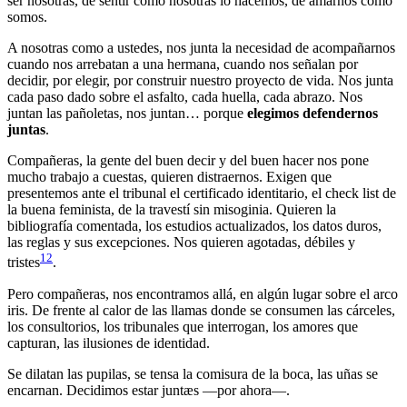
ser nosotras, de sentir como nosotras lo hacemos, de amarnos como
somos.
A nosotras como a ustedes, nos junta la necesidad de acompañarnos
cuando nos arrebatan a una hermana, cuando nos señalan por
decidir, por elegir, por construir nuestro proyecto de vida. Nos junta
cada paso dado sobre el asfalto, cada huella, cada abrazo. Nos
juntan las pañoletas, nos juntan… porque
elegimos defendernos
juntas
.
Compañeras, la gente del buen decir y del buen hacer nos pone
mucho trabajo a cuestas, quieren distraernos. Exigen que
presentemos ante el tribunal el certificado identitario, el check list de
la buena feminista, de la travestí sin misoginia. Quieren la
bibliografía comentada, los estudios actualizados, los datos duros,
las reglas y sus excepciones. Nos quieren agotadas, débiles y
12
tristes
.
Pero compañeras, nos encontramos allá, en algún lugar sobre el arco
iris. De frente al calor de las llamas donde se consumen las cárceles,
los consultorios, los tribunales que interrogan, los amores que
capturan, las ilusiones de identidad.
Se dilatan las pupilas, se tensa la comisura de la boca, las uñas se
encarnan. Decidimos estar juntæs —por ahora—.