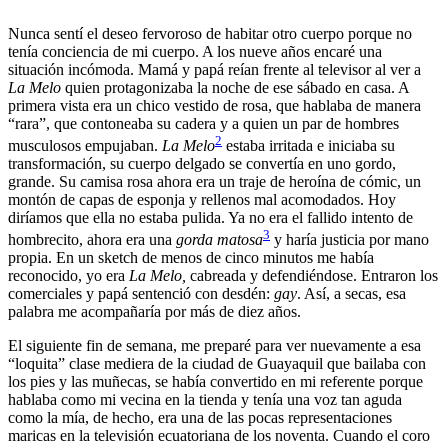
Nunca sentí el deseo fervoroso de habitar otro cuerpo porque no
tenía conciencia de mi cuerpo. A los nueve años encaré una
situación incómoda. Mamá y papá reían frente al televisor al ver a
La Melo
quien protagonizaba la noche de ese sábado en casa. A
primera vista era un chico vestido de rosa, que hablaba de manera
“rara”, que contoneaba su cadera y a quien un par de hombres
2
musculosos empujaban.
La Melo
estaba irritada e iniciaba su
transformación, su cuerpo delgado se convertía en uno gordo,
grande. Su camisa rosa ahora era un traje de heroína de cómic, un
montón de capas de esponja y rellenos mal acomodados. Hoy
diríamos que ella no estaba pulida. Ya no era el fallido intento de
3
hombrecito, ahora era una
gorda matosa
y haría justicia por mano
propia. En un sketch de menos de cinco minutos me había
reconocido, yo era
La Melo,
cabreada y defendiéndose. Entraron los
comerciales y papá sentenció con desdén:
gay
. Así, a secas, esa
palabra me acompañaría por más de diez años.
El siguiente fin de semana, me preparé para ver nuevamente a esa
“loquita” clase mediera de la ciudad de Guayaquil que bailaba con
los pies y las muñecas, se había convertido en mi referente porque
hablaba como mi vecina en la tienda y tenía una voz tan aguda
como la mía, de hecho, era una de las pocas representaciones
maricas en la televisión ecuatoriana de los noventa. Cuando el coro