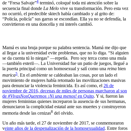
4
de “Fresa Salvaje”
terminó, coloqué toda mi atención sobre la
secuencia final donde
La Melo
vive su transformación. Pero esta vez
no ocurrió, el predecible sktech había cambiado y al grito de:
“Policía, policía” sus garras se escondían. Ella ya no se defendía, la
convirtieron en una doncella y mi interés cambió.
Mamá es una bruja porque su palabra sentencia. Mamá me dijo que
al llegar a la universidad evite problemas, que no lo diga. “Si alguien
se da cuenta tú lo niegas” —repetía. Pero soy terca como una mula
—también esteril—. La Universidad fue un patio de juegos, llegué a
la puerta principal como un homosexual y salí como una
reina
bien
5
marica
. En el
ambiente
se caldeaban las cosas, por un lado el
movimiento de mujeres había retomado las movilizaciones masivas
para denunciar la violencia feminicida. Es así como, el
26 de
noviembre de 2016, decenas de miles de personas marcharon al son
de
#VivasNosQueremos ¡Ni una menos!
en Quito
. Y si, fueron las
mujeres feministas quienes increparon la ausencia de sus hermanas,
denunciaron la complicidad estatal ante sus muertes y construyeron
8
memoria desde las cenizas
del olvido.
Un año más tarde, el 27 de noviembre de 2017, se conmemoraron
v
einte años de la despenalización de la homosexualidad
. Entre foros