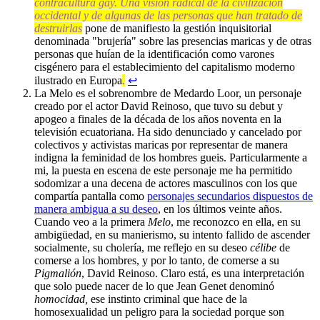
contracultura gay. Una visión radical de la civilización
occidental y de algunas de las personas que han tratado de
destruirlas
pone de manifiesto la gestión inquisitorial
denominada "brujería" sobre las presencias maricas y de otras
personas que huían de la identificación como varones
cisgénero para el establecimiento del capitalismo moderno
ilustrado en Europa
.
↩︎
La Melo es el sobrenombre de Medardo Loor, un personaje
creado por el actor David Reinoso, que tuvo su debut y
apogeo a finales de la década de los años noventa en la
televisión ecuatoriana. Ha sido denunciado y cancelado por
colectivos y activistas maricas por representar de manera
indigna la feminidad de los hombres gueis. Particularmente a
mi, la puesta en escena de este personaje me ha permitido
sodomizar a una decena de actores masculinos con los que
compartía pantalla como
personajes secundarios dispuestos de
manera ambigua a su deseo
, en los últimos veinte años.
Cuando veo a la primera
Melo
, me reconozco en ella, en su
ambigüedad, en su manierismo, su intento fallido de ascender
socialmente, su cholería, me reflejo en su deseo
célibe
de
comerse a los hombres, y por lo tanto, de comerse a su
Pigmalión
, David Reinoso. Claro está, es una interpretación
que solo puede nacer de lo que Jean Genet denominó
homocidad,
ese instinto criminal que hace de la
homosexualidad un peligro para la sociedad porque son