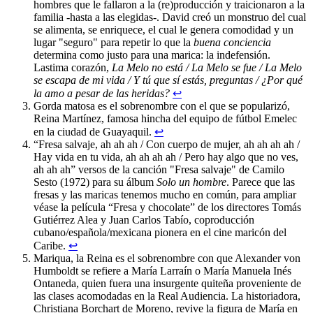
hombres que le fallaron a la (re)producción y traicionaron a la
familia -hasta a las elegidas-. David creó un monstruo del cual
se alimenta, se enriquece, el cual le genera comodidad y un
lugar "seguro" para repetir lo que la
buena conciencia
determina como justo para una marica: la indefensión.
Lastima corazón,
La Melo no está / La Melo se fue / La Melo
se escapa de mi vida / Y tú que sí estás, preguntas / ¿Por qué
la amo a pesar de las heridas?
↩︎
Gorda matosa es el sobrenombre con el que se popularizó,
Reina Martínez, famosa hincha del equipo de fútbol Emelec
en la ciudad de Guayaquil.
↩︎
“Fresa salvaje, ah ah ah / Con cuerpo de mujer, ah ah ah ah /
Hay vida en tu vida, ah ah ah ah / Pero hay algo que no ves,
ah ah ah” versos de la canción "Fresa salvaje" de Camilo
Sesto (1972) para su álbum
Solo un hombre
. Parece que las
fresas y las maricas tenemos mucho en común, para ampliar
véase la película “Fresa y chocolate” de los directores Tomás
Gutiérrez Alea y Juan Carlos Tabío, coproducción
cubano/española/mexicana pionera en el cine maricón del
Caribe.
↩︎
Mariqua, la Reina es el sobrenombre con que Alexander von
Humboldt se refiere a María Larraín o María Manuela Inés
Ontaneda, quien fuera una insurgente quiteña proveniente de
las clases acomodadas en la Real Audiencia. La historiadora,
Christiana Borchart de Moreno, revive la figura de María en