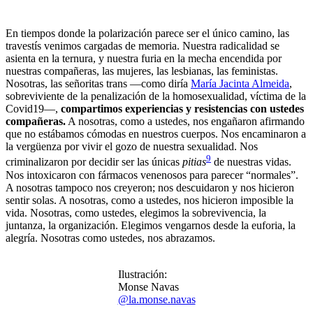
En tiempos donde la polarización parece ser el único camino, las
travestís venimos cargadas de memoria. Nuestra radicalidad se
asienta en la ternura, y nuestra furia en la mecha encendida por
nuestras compañeras, las mujeres, las lesbianas, las feministas.
Nosotras, las señoritas trans —como diría
María Jacinta Almeida
,
sobreviviente de la penalización de la homosexualidad, víctima de la
Covid19—,
compartimos experiencias y resistencias con ustedes
compañeras.
A nosotras, como a ustedes, nos engañaron afirmando
que no estábamos cómodas en nuestros cuerpos. Nos encaminaron a
la vergüenza por vivir el gozo de nuestra sexualidad. Nos
9
criminalizaron por decidir ser las únicas
pitias
de nuestras vidas.
Nos intoxicaron con fármacos venenosos para parecer “normales”.
A nosotras tampoco nos creyeron; nos descuidaron y nos hicieron
sentir solas. A nosotras, como a ustedes, nos hicieron imposible la
vida. Nosotras, como ustedes, elegimos la sobrevivencia, la
juntanza, la organización. Elegimos vengarnos desde la euforia, la
alegría. Nosotras como ustedes, nos abrazamos.
Ilustración:
Monse Navas
@la.monse.navas