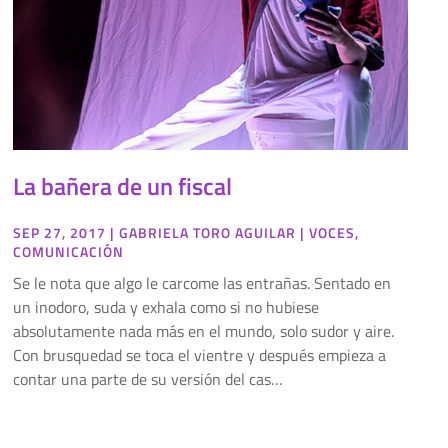
La bañera de un fiscal
SEP 27, 2017
|
GABRIELA TORO AGUILAR
|
VOCES
,
COMUNICACIÓN
Se le nota que algo le carcome las entrañas. Sentado en
un inodoro, suda y exhala como si no hubiese
absolutamente nada más en el mundo, solo sudor y aire.
Con brusquedad se toca el vientre y después empieza a
contar una parte de su versión del cas…