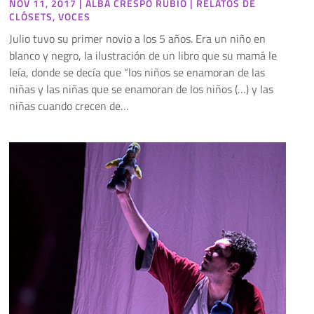
NOV 11, 2017
|
ALBA CRESPO RUBIO
|
RELATOS DE
CLÓSETS
,
VOCES
Julio tuvo su primer novio a los 5 años. Era un niño en
blanco y negro, la ilustración de un libro que su mamá le
leía, donde se decía que “los niños se enamoran de las
niñas y las niñas que se enamoran de los niños (…) y las
niñas cuando crecen de…