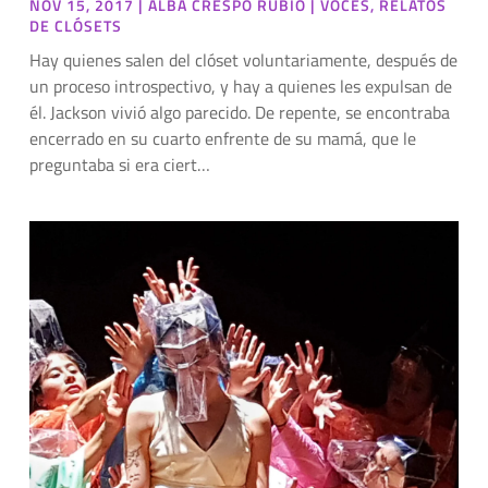
NOV 15, 2017
|
ALBA CRESPO RUBIO
|
VOCES
,
RELATOS
DE CLÓSETS
Hay quienes salen del clóset voluntariamente, después de
un proceso introspectivo, y hay a quienes les expulsan de
él. Jackson vivió algo parecido. De repente, se encontraba
encerrado en su cuarto enfrente de su mamá, que le
preguntaba si era ciert…