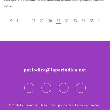
no r…
1
…
28
29
30
31
32
33
34
35
periodica@laperiodica.net
©
2026
La Periódica. Desarrollado por Carla y Fernanda Sánchez