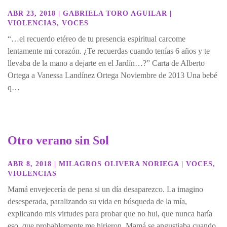
ABR 23, 2018
|
GABRIELA TORO AGUILAR
|
VIOLENCIAS
,
VOCES
“…el recuerdo etéreo de tu presencia espiritual carcome
lentamente mi corazón. ¿Te recuerdas cuando tenías 6 años y te
llevaba de la mano a dejarte en el Jardín…?” Carta de Alberto
Ortega a Vanessa Landínez Ortega Noviembre de 2013 Una bebé
q…
Otro verano sin Sol
ABR 8, 2018
|
MILAGROS OLIVERA NORIEGA
|
VOCES
,
VIOLENCIAS
Mamá envejecería de pena si un día desaparezco. La imagino
desesperada, paralizando su vida en búsqueda de la mía,
explicando mis virtudes para probar que no hui, que nunca haría
eso, que probablemente me hirieron. Mamá se angustiaba cuando