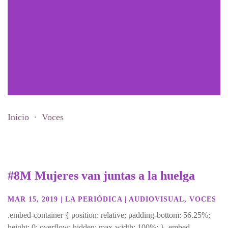
Inicio
Voces
#8M Mujeres van juntas a la huelga
MAR 15, 2019
|
LA PERIÓDICA
|
AUDIOVISUAL
,
VOCES
.embed-container { position: relative; padding-bottom: 56.25%;
height: 0; overflow: hidden; max-width: 100%; } .embed-