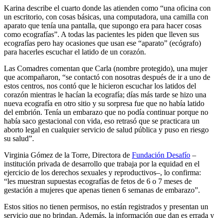
Karina describe el cuarto donde las atienden como “una oficina con
un escritorio, con cosas básicas, una computadora, una camilla con
aparato que tenía una pantalla, que supongo era para hacer cosas
como ecografías”. A todas las pacientes les piden que lleven sus
ecografías pero hay ocasiones que usan ese “aparato” (ecógrafo)
para hacerles escuchar el latido de un corazón.
Las Comadres comentan que Carla (nombre protegido), una mujer
que acompañaron, “se contactó con nosotras después de ir a uno de
estos centros, nos contó que le hicieron escuchar los latidos del
corazón mientras le hacían la ecografía; días más tarde se hizo una
nueva ecografía en otro sitio y su sorpresa fue que no había latido
del embrión. Tenía un embarazo que no podía continuar porque no
había saco gestacional con vida, eso retrasó que se practicara un
aborto legal en cualquier servicio de salud pública y puso en riesgo
su salud”.
Virginia Gómez de la Torre, Directora de
Fundación Desafío
–
institución privada de desarrollo que trabaja por la equidad en el
ejercicio de los derechos sexuales y reproductivos–, lo confirma:
“les muestran supuestas ecografías de fetos de 6 o 7 meses de
gestación a mujeres que apenas tienen 6 semanas de embarazo”.
Estos sitios no tienen permisos, no están registrados y presentan un
servicio que no brindan. Además, la información que dan es errada y