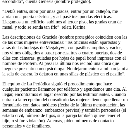
escondido”, cuenta Génesis (nombre protegido).
“Debía entrar, subir por unas gradas, entrar por un callejón, me
abrían una puerta eléctrica, y así pasé tres puertas eléctricas.
Llegamos a un edificio, subimos al tercer piso, las gradas eran de
metal, y todo se sentía tan frío”, relata Karina.
Las descripciones de Graciela (nombre protegido) coinciden con las
de las otras mujeres entrevistadas: “las oficinas están apartadas y
atrás de las bodegas de Megakywi, con pasillos amplios y vacíos,
nos vimos obligados a pasar por casi tres o cuatro puertas, dos de
ellas con cámaras, guiadas por hojas de papel bond impresas con el
nombre de Profem. Al pasar la última nos recibió una chica que
luego se presentó como psicóloga. No dejaron entrar a mi pareja ni a
la sala de espera, lo dejaron en unas sillas de plástico en el pasillo”.
El equipo de La Periódica siguió el procedimiento que hace
cualquier paciente: llamamos por teléfono y agendamos una cita. Al
llegar, encontramos el lugar descrito por las testimoniantes. Cuando
entran a la recepción del consultorio las mujeres tienen que llenar un
formulario con datos médicos (fecha de la última menstruación, las
semanas de embarazo, embarazos previos) y también personales (el
estado civil, número de hijos, si la pareja también quiere tener el
hijo, o si fue violación). Además, piden números de contacto
personales y de familiares.