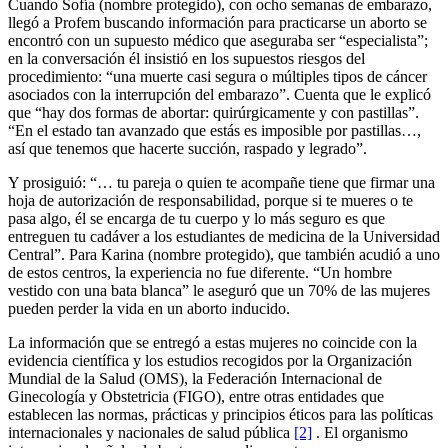
Cuando Sofía (nombre protegido), con ocho semanas de embarazo,
llegó a Profem buscando información para practicarse un aborto se
encontró con un supuesto médico que aseguraba ser “especialista”;
en la conversación él insistió en los supuestos riesgos del
procedimiento: “una muerte casi segura o múltiples tipos de cáncer
asociados con la interrupción del embarazo”. Cuenta que le explicó
que “hay dos formas de abortar: quirúrgicamente y con pastillas”.
“En el estado tan avanzado que estás es imposible por pastillas…,
así que tenemos que hacerte succión, raspado y legrado”.
Y prosiguió: “… tu pareja o quien te acompañe tiene que firmar una
hoja de autorización de responsabilidad, porque si te mueres o te
pasa algo, él se encarga de tu cuerpo y lo más seguro es que
entreguen tu cadáver a los estudiantes de medicina de la Universidad
Central”. Para Karina (nombre protegido), que también acudió a uno
de estos centros, la experiencia no fue diferente. “Un hombre
vestido con una bata blanca” le aseguró que un 70% de las mujeres
pueden perder la vida en un aborto inducido.
La información que se entregó a estas mujeres no coincide con la
evidencia científica y los estudios recogidos por la Organización
Mundial de la Salud (OMS), la Federación Internacional de
Ginecología y Obstetricia (FIGO), entre otras entidades que
establecen las normas, prácticas y principios éticos para las políticas
internacionales y nacionales de salud pública
[2]
. El organismo