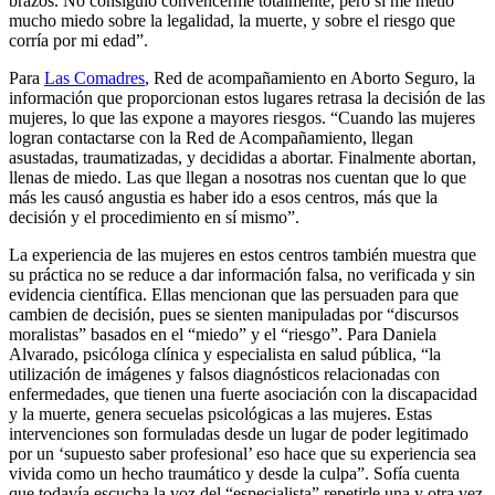
brazos. No consiguió convencerme totalmente, pero si me metió
mucho miedo sobre la legalidad, la muerte, y sobre el riesgo que
corría por mi edad”.
Para
Las Comadres
, Red de acompañamiento en Aborto Seguro, la
información que proporcionan estos lugares retrasa la decisión de las
mujeres, lo que las expone a mayores riesgos. “Cuando las mujeres
logran contactarse con la Red de Acompañamiento, llegan
asustadas, traumatizadas, y decididas a abortar. Finalmente abortan,
llenas de miedo. Las que llegan a nosotras nos cuentan que lo que
más les causó angustia es haber ido a esos centros, más que la
decisión y el procedimiento en sí mismo”.
La experiencia de las mujeres en estos centros también muestra que
su práctica no se reduce a dar información falsa, no verificada y sin
evidencia científica. Ellas mencionan que las persuaden para que
cambien de decisión, pues se sienten manipuladas por “discursos
moralistas” basados en el “miedo” y el “riesgo”. Para Daniela
Alvarado, psicóloga clínica y especialista en salud pública, “la
utilización de imágenes y falsos diagnósticos relacionadas con
enfermedades, que tienen una fuerte asociación con la discapacidad
y la muerte, genera secuelas psicológicas a las mujeres. Estas
intervenciones son formuladas desde un lugar de poder legitimado
por un ‘supuesto saber profesional’ eso hace que su experiencia sea
vivida como un hecho traumático y desde la culpa”. Sofía cuenta
que todavía escucha la voz del “especialista” repetirle una y otra vez