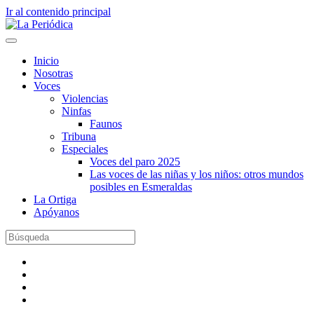
Ir al contenido principal
Inicio
Nosotras
Voces
Violencias
Ninfas
Faunos
Tribuna
Especiales
Voces del paro 2025
Las voces de las niñas y los niños: otros mundos
posibles en Esmeraldas
La Ortiga
Apóyanos