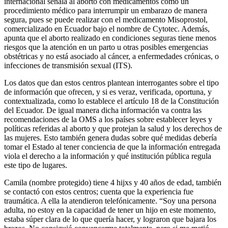
internacional señala al aborto con medicamentos como un
procedimiento médico para interrumpir un embarazo de manera
segura, pues se puede realizar con el medicamento Misoprostol,
comercializado en Ecuador bajo el nombre de Cytotec. Además,
apunta que el aborto realizado en condiciones seguras tiene menos
riesgos que la atención en un parto u otras posibles emergencias
obstétricas y no está asociado al cáncer, a enfermedades crónicas, o
infecciones de transmisión sexual (ITS).
Los datos que dan estos centros plantean interrogantes sobre el tipo
de información que ofrecen, y si es veraz, verificada, oportuna, y
contextualizada, como lo establece el artículo 18 de la Constitución
del Ecuador. De igual manera dicha información va contra las
recomendaciones de la OMS a los países sobre establecer leyes y
políticas referidas al aborto y que protejan la salud y los derechos de
las mujeres. Esto también genera dudas sobre qué medidas debería
tomar el Estado al tener conciencia de que la información entregada
viola el derecho a la información y qué institución pública regula
este tipo de lugares.
Camila (nombre protegido) tiene 4 hijxs y 40 años de edad, también
se contactó con estos centros; cuenta que la experiencia fue
traumática. A ella la atendieron telefónicamente. “Soy una persona
adulta, no estoy en la capacidad de tener un hijo en este momento,
estaba súper clara de lo que quería hacer, y lograron que bajara los