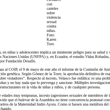
con
carteles
sobre
violencia
sexual
contra
niñas.
Foto:
Karen
Toro
, en niñas y adolescentes implica un inminente peligro para su salud y
s Naciones Unidas (UNFPA) y, en Ecuador, el estudio Vidas Robadas, si
 por Fundación Desafío.
s al COIP, el 9 de mayo de este año el informe de la Comisión de Justi
ción genética. Según Gómez de la Torre, la aprobación definitiva de es
re violadores”. Respecto al incesto, Velasco fue enfática: es una probl
ultas y no hay nada que lo prevenga y sancione. Múltiples investigacio
structurantes en la vida de niñas y niños, y de cualquier persona.
e edades muy tempranas, incesto (agresiones sexuales de miembros de la
ido que el bulevar de la Asamblea no tiene concurrencia peatonal consid
 metros de la Maternidad Isidro Ayora. Como si fuesen una metáfora del 
uchando.