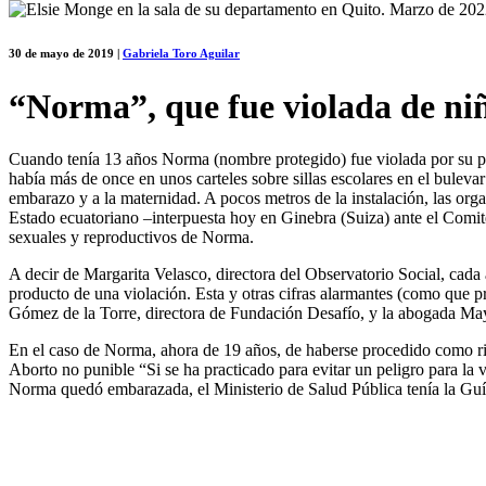
30 de mayo de 2019
|
Gabriela Toro Aguilar
“Norma”, que fue violada de ni
Cuando tenía 13 años Norma (nombre protegido) fue violada por su pa
había más de once en unos carteles sobre sillas escolares en el bulev
embarazo y a la maternidad. A pocos metros de la instalación, las or
Estado ecuatoriano –interpuesta hoy en Ginebra (Suiza) ante el Comi
sexuales y reproductivos de Norma.
A decir de Margarita Velasco, directora del Observatorio Social, cada
producto de una violación. Esta y otras cifras alarmantes (como que pr
Gómez de la Torre, directora de Fundación Desafío, y la abogada May
En el caso de Norma, ahora de 19 años, de haberse procedido como rige
Aborto no punible “Si se ha practicado para evitar un peligro para la
Norma quedó embarazada, el Ministerio de Salud Pública tenía la Guía