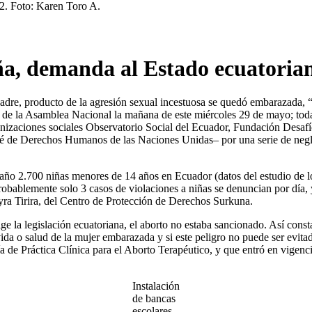
ña, demanda al Estado ecuatoria
dre, producto de la agresión sexual incestuosa se quedó embarazada, 
ar de la Asamblea Nacional la mañana de este miércoles 29 de mayo; toda
ganizaciones sociales Observatorio Social del Ecuador, Fundación Desaf
té de Derechos Humanos de las Naciones Unidas– por una serie de negl
 año 2.700 niñas menores de 14 años en Ecuador (datos del estudio de l
obablemente solo 3 casos de violaciones a niñas se denuncian por día, y
ra Tirira, del Centro de Protección de Derechos Surkuna.
 la legislación ecuatoriana, el aborto no estaba sancionado. Así consta
 vida o salud de la mujer embarazada y si este peligro no puede ser evi
 de Práctica Clínica para el Aborto Terapéutico, y que entró en vigenc
Instalación
de bancas
escolares