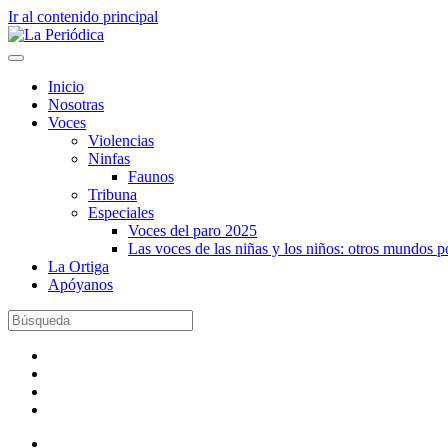
Ir al contenido principal
Inicio
Nosotras
Voces
Violencias
Ninfas
Faunos
Tribuna
Especiales
Voces del paro 2025
Las voces de las niñas y los niños: otros mundos 
La Ortiga
Apóyanos