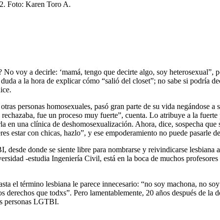
o? No voy a decirle: ‘mamá, tengo que decirte algo, soy heterosexual”,
 duda a la hora de explicar cómo “salió del closet”; no sabe si podría de
ice.
otras personas homosexuales, pasó gran parte de su vida negándose a sí
echazaba, fue un proceso muy fuerte”, cuenta. Lo atribuye a la fuerte pr
rla en una clínica de deshomosexualización. Ahora, dice, sospecha que 
uieres estar con chicas, hazlo”, y ese empoderamiento no puede pasarle d
esde donde se siente libre para nombrarse y reivindicarse lesbiana a p
ersidad -estudia Ingeniería Civil, está en la boca de muchos profesores
hasta el término lesbiana le parece innecesario: “no soy machona, no soy
s derechos que todxs”. Pero lamentablemente, 20 años después de la de
 las personas LGTBI.