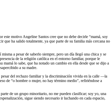
 por este motivo Angeline Santos cree que no debe decirle “mamá, soy
cir que ha salido totalmente, ya que parte de su familia más cercana no
 misma a pesar de saberlo siempre, pero un día llegó una chica y se
esencia de la religión católica en el entorno familiar, porque le
su mamá lo sabe, que ha notado un cambio en ella desde que se dijo a
esapercibido a su madre.
esar del rechazo familiar y la discriminación vivida en la calle —la
 eso de “o hombre o mujer, no hay término medio", refiriéndose a
 parte de un grupo minoritario, no me pueden clasificar; soy yo, una
spenalización, sigue siendo necesario ir luchando en cada espacio,