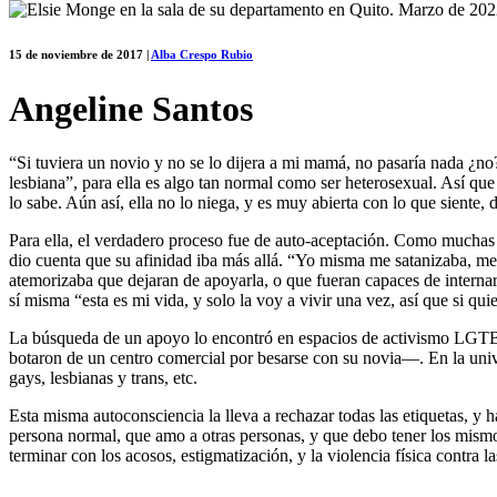
15 de noviembre de 2017
|
Alba Crespo Rubio
Angeline Santos
“Si tuviera un novio y no se lo dijera a mi mamá, no pasaría nada ¿n
lesbiana”, para ella es algo tan normal como ser heterosexual. Así que
lo sabe. Aún así, ella no lo niega, y es muy abierta con lo que siente, d
Para ella, el verdadero proceso fue de auto-aceptación. Como muchas 
dio cuenta que su afinidad iba más allá. “Yo misma me satanizaba, me r
atemorizaba que dejaran de apoyarla, o que fueran capaces de interna
sí misma “esta es mi vida, y solo la voy a vivir una vez, así que si q
La búsqueda de un apoyo lo encontró en espacios de activismo LGTBI, d
botaron de un centro comercial por besarse con su novia—. En la univ
gays, lesbianas y trans, etc.
Esta misma autoconsciencia la lleva a rechazar todas las etiquetas, y 
persona normal, que amo a otras personas, y que debo tener los mismo
terminar con los acosos, estigmatización, y la violencia física contra