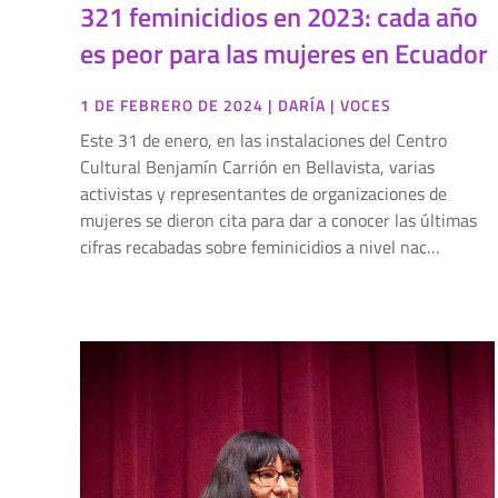
321 feminicidios en 2023: cada año
es peor para las mujeres en Ecuador
1 DE FEBRERO DE 2024
|
DARÍA
|
VOCES
Este 31 de enero, en las instalaciones del Centro
Cultural Benjamín Carrión en Bellavista, varias
activistas y representantes de organizaciones de
mujeres se dieron cita para dar a conocer las últimas
cifras recabadas sobre feminicidios a nivel nac…