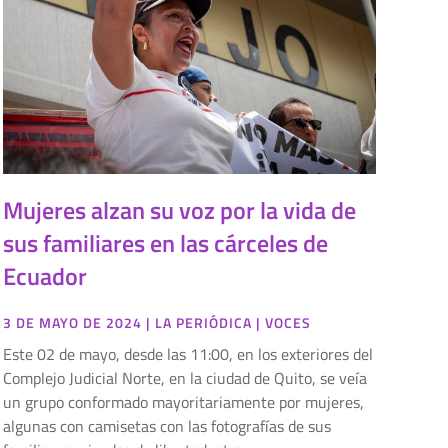
Mujeres alzan su voz por la vida de
sus familiares en las cárceles de
Ecuador
3 DE MAYO DE 2024
|
LA PERIÓDICA
|
VOCES
Este 02 de mayo, desde las 11:00, en los exteriores del
Complejo Judicial Norte, en la ciudad de Quito, se veía
un grupo conformado mayoritariamente por mujeres,
algunas con camisetas con las fotografías de sus