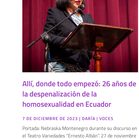
Allí, donde todo empezó: 26 años de
la despenalización de la
homosexualidad en Ecuador
7 DE DICIEMBRE DE 2023
|
DARÍA
|
VOCES
Portada: Nebraska Montenegro durante su discurso en
el Teatro Variedades “Ernesto Albán”. 27 de noviembre