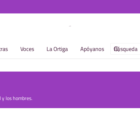
ras
Voces
La Ortiga
Apóyanos
d y los hombres.