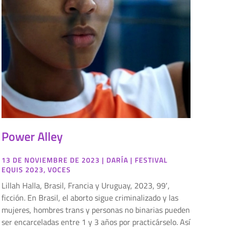
Power Alley
13 DE NOVIEMBRE DE 2023
|
DARÍA
|
FESTIVAL
EQUIS 2023
,
VOCES
Lillah Halla, Brasil, Francia y Uruguay, 2023, 99′,
ficción. En Brasil, el aborto sigue criminalizado y las
mujeres, hombres trans y personas no binarias pueden
ser encarceladas entre 1 y 3 años por practicárselo. Así