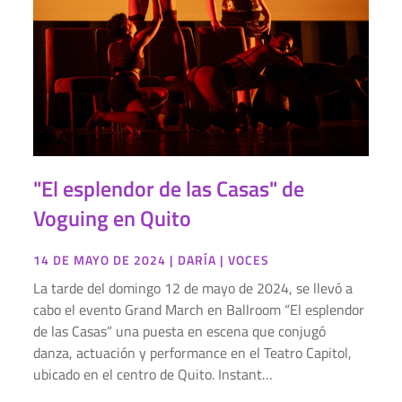
"El esplendor de las Casas" de
Voguing en Quito
14 DE MAYO DE 2024
|
DARÍA
|
VOCES
La tarde del domingo 12 de mayo de 2024, se llevó a
cabo el evento Grand March en Ballroom “El esplendor
de las Casas” una puesta en escena que conjugó
danza, actuación y performance en el Teatro Capitol,
ubicado en el centro de Quito. Instant…