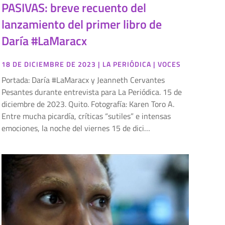
PASIVAS: breve recuento del
lanzamiento del primer libro de
Daría #LaMaracx
18 DE DICIEMBRE DE 2023
|
LA PERIÓDICA
|
VOCES
Portada: Daría #LaMaracx y Jeanneth Cervantes
Pesantes durante entrevista para La Periódica. 15 de
diciembre de 2023. Quito. Fotografía: Karen Toro A.
Entre mucha picardía, críticas “sutiles” e intensas
emociones, la noche del viernes 15 de dici…