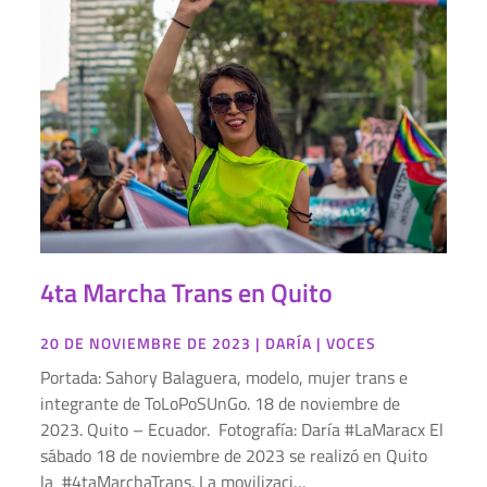
4ta Marcha Trans en Quito
20 DE NOVIEMBRE DE 2023
|
DARÍA
|
VOCES
Portada: Sahory Balaguera, modelo, mujer trans e
integrante de ToLoPoSUnGo. 18 de noviembre de
2023. Quito – Ecuador. Fotografía: Daría #LaMaracx El
sábado 18 de noviembre de 2023 se realizó en Quito
la #4taMarchaTrans. La movilizaci…