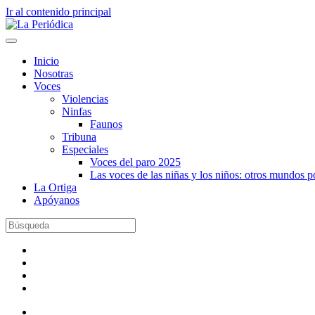
Ir al contenido principal
Inicio
Nosotras
Voces
Violencias
Ninfas
Faunos
Tribuna
Especiales
Voces del paro 2025
Las voces de las niñas y los niños: otros mundos 
La Ortiga
Apóyanos