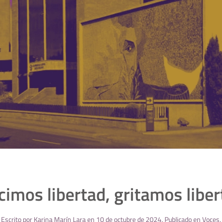
cimos libertad, gritamos liber
Escrito por
Karina Marín Lara
en
10 de octubre de 2024
. Publicado en
Voces
.