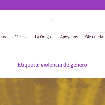
ras
Voces
La Ortiga
Apóyanos
Etiqueta:
violencia de género