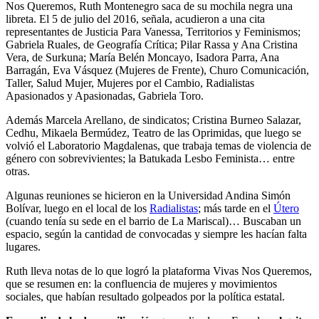
Nos Queremos, Ruth Montenegro saca de su mochila negra una
libreta. El 5 de julio del 2016, señala, acudieron a una cita
representantes de Justicia Para Vanessa, Territorios y Feminismos;
Gabriela Ruales, de Geografía Crítica; Pilar Rassa y Ana Cristina
Vera, de Surkuna; María Belén Moncayo, Isadora Parra, Ana
Barragán, Eva Vásquez (Mujeres de Frente), Churo Comunicación,
Taller, Salud Mujer, Mujeres por el Cambio, Radialistas
Apasionados y Apasionadas, Gabriela Toro.
Además Marcela Arellano, de sindicatos; Cristina Burneo Salazar,
Cedhu, Mikaela Bermúdez, Teatro de las Oprimidas, que luego se
volvió el Laboratorio Magdalenas, que trabaja temas de violencia de
género con sobrevivientes; la Batukada Lesbo Feminista… entre
otras.
Algunas reuniones se hicieron en la Universidad Andina Simón
Bolívar, luego en el local de los
Radialistas
; más tarde en el
Útero
(cuando tenía su sede en el barrio de La Mariscal)… Buscaban un
espacio, según la cantidad de convocadas y siempre les hacían falta
lugares.
Ruth lleva notas de lo que logró la plataforma Vivas Nos Queremos,
que se resumen en: la confluencia de mujeres y movimientos
sociales, que habían resultado golpeados por la política estatal.