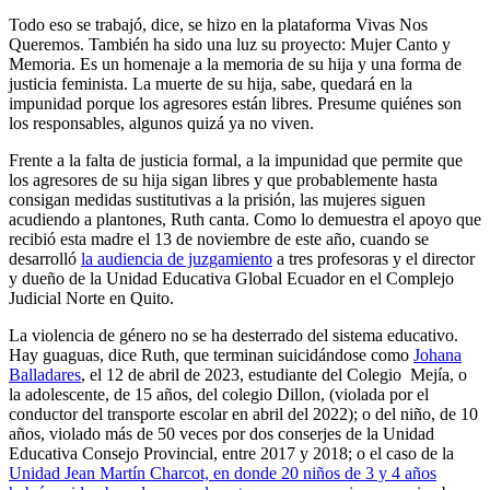
Todo eso se trabajó, dice, se hizo en la plataforma Vivas Nos
Queremos. También ha sido una luz su proyecto: Mujer Canto y
Memoria. Es un homenaje a la memoria de su hija y una forma de
justicia feminista. La muerte de su hija, sabe, quedará en la
impunidad porque los agresores están libres. Presume quiénes son
los responsables, algunos quizá ya no viven.
Frente a la falta de justicia formal, a la impunidad que permite que
los agresores de su hija sigan libres y que probablemente hasta
consigan medidas sustitutivas a la prisión, las mujeres siguen
acudiendo a plantones, Ruth canta. Como lo demuestra el apoyo que
recibió esta madre el 13 de noviembre de este año, cuando se
desarrolló
la audiencia de juzgamiento
a tres profesoras y el director
y dueño de la Unidad Educativa Global Ecuador en el Complejo
Judicial Norte en Quito.
La violencia de género no se ha desterrado del sistema educativo.
Hay guaguas, dice Ruth, que terminan suicidándose como
Johana
Balladares
, el 12 de abril de 2023, estudiante del Colegio Mejía, o
la adolescente, de 15 años, del colegio Dillon, (violada por el
conductor del transporte escolar en abril del 2022); o del niño, de 10
años, violado más de 50 veces por dos conserjes de la Unidad
Educativa Consejo Provincial, entre 2017 y 2018; o el caso de la
Unidad Jean Martín Charcot, en donde 20 niños de 3 y 4 años