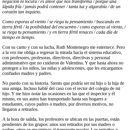
negación ni locura / es amor que nos transforma / porque una
lápida fría / jamás podrá contener / tanta luz y algarabía / de un
corazón tan inquieto.
Como esporas al viento / se riega tu pensamiento / buscando en
tierra fértil / la posibilidad del encuentro / como esporas al viento, /
se riega tu pensamiento / y en tierra fértil renaces / cada día de
tiempo en tiempo.
Con su canto y con su lucha, Ruth Montenegro me enternece. Pero
a la vez me obliga a regresar la mirada hacia el sistema educativo,
con profesores, profesoras, directivos, directivas y personal
administrativo que no cuidaron de Valentina. Y que hasta ahora no
protegen a los niños, las niñas y adolescentes, que les encargamos
confiados madres y padres.
No puedo con su historia. Siento que podría ser mi hijo o la hija de
una amiga. Incluso hablé del caso con el rector del colegio de mi
hijo. Y me hizo notar las ocasiones en las que el inspector y él
mismo, en sus autos han transportado hasta sus hogares a
estudiantes, cuyos padres o madres, por diversos motivos, no
llegaron a retirarlos.
A la hora de salida, los profesores se ubican en las puertas, están
pendientes de los grupos: unos son retirados por sus madres o
padres, otros se encaminan al transporte escolar. Los extraños o