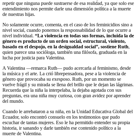
repetir que ninguna puede sustraerse de esa realidad, ya que solo ese
entendimiento nos permite darle una dimensión política a la muerte
de nuestras hijas.
No solamente ocurre, comenta, en el caso de los feminicidios sino a
nivel social, cuando ponemos la responsabilidad de lo que ocurre a
nivel individual.
“La violencia en todas sus formas, incluida la de
género es producto de un orden social, estructural, violento,
basado en el despojo, en la desigualdad social”, sostiene Ruth
,
quien parece una socióloga, también una filósofa, graduada en la
lucha por justicia para Valentina.
A Valentina —remarca Ruth— pudo acercarla al feminismo, desde
la música y el arte. La crió librepensadora, pese a la violencia de
género que provocaba su exesposo. Ruth, por un momento se
vuelve frágil y su mirada se llena del brillo que le dejan las lágrimas.
Recuerda que la niña la interpelaba, la dejaba agotada con sus
preguntas, era una niña muy curiosa, con gran avidez por aprender
del mundo.
Cuando le arrebataron a su niña, en la Unidad Educativa Global del
Ecuador, solo encontró consuelo en los testimonios que pudo
escuchar de tantas mujeres. Eso le ha permitido entender su propia
historia, ir sanando y darle también ese contenido político a la
muerte de Valentina.