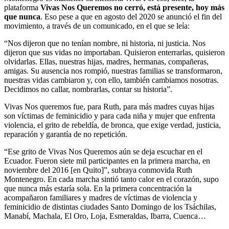
plataforma
Vivas Nos Queremos no cerró, está presente, hoy más
que nunca
. Eso pese a que en agosto del 2020 se anunció el fin del
movimiento, a través de un comunicado, en el que se leía:
“Nos dijeron que no tenían nombre, ni historia, ni justicia. Nos
dijeron que sus vidas no importaban. Quisieron enterrarlas, quisieron
olvidarlas. Ellas, nuestras hijas, madres, hermanas, compañeras,
amigas. Su ausencia nos rompió, nuestras familias se transformaron,
nuestras vidas cambiaron y, con ello, también cambiamos nosotras.
Decidimos no callar, nombrarlas, contar su historia”.
Vivas Nos queremos fue, para Ruth, para más madres cuyas hijas
son víctimas de feminicidio y para cada niña y mujer que enfrenta
violencia, el grito de rebeldía, de bronca, que exige verdad, justicia,
reparación y garantía de no repetición.
“Ese grito de Vivas Nos Queremos aún se deja escuchar en el
Ecuador. Fueron siete mil participantes en la primera marcha, en
noviembre del 2016 [en Quito]”, subraya conmovida Ruth
Montenegro. En cada marcha sintió tanto calor en el corazón, supo
que nunca más estaría sola. En la primera concentración la
acompañaron familiares y madres de víctimas de violencia y
feminicidio de distintas ciudades Santo Domingo de los Tsáchilas,
Manabí, Machala, El Oro, Loja, Esmeraldas, Ibarra, Cuenca…