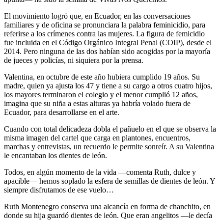
El movimiento logró que, en Ecuador, en las conversaciones
familiares y de oficina se pronunciara la palabra feminicidio, para
referirse a los crímenes contra las mujeres. La figura de femicidio
fue incluida en el Código Orgánico Integral Penal (COIP), desde el
2014. Pero ninguna de las dos habían sido acogidas por la mayoría
de jueces y policías, ni siquiera por la prensa.
Valentina, en octubre de este año hubiera cumplido 19 años. Su
madre, quien ya ajusta los 47 y tiene a su cargo a otros cuatro hijos,
los mayores terminaron el colegio y el menor cumplió 12 años,
imagina que su niña a estas alturas ya habría volado fuera de
Ecuador, para desarrollarse en el arte.
Cuando con total delicadeza dobla el pañuelo en el que se observa la
misma imagen del cartel que carga en plantones, encuentros,
marchas y entrevistas, un recuerdo le permite sonreír. A su Valentina
le encantaban los dientes de león.
Todos, en algún momento de la vida —comenta Ruth, dulce y
apacible— hemos soplado la esfera de semillas de dientes de león. Y
siempre disfrutamos de ese vuelo…
Ruth Montenegro conserva una alcancía en forma de chanchito, en
donde su hija guardó dientes de león. Que eran angelitos —le decía