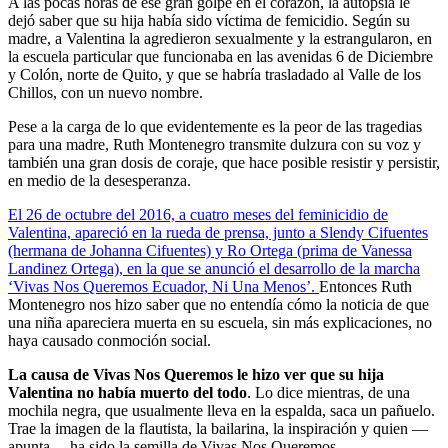
A las pocas horas de ese gran golpe en el corazón, la autopsia le
dejó saber que su hija había sido víctima de femicidio. Según su
madre, a Valentina la agredieron sexualmente y la estrangularon, en
la escuela particular que funcionaba en las avenidas 6 de Diciembre
y Colón, norte de Quito, y que se habría trasladado al Valle de los
Chillos, con un nuevo nombre.
Pese a la carga de lo que evidentemente es la peor de las tragedias
para una madre, Ruth Montenegro transmite dulzura con su voz y
también una gran dosis de coraje, que hace posible resistir y persistir,
en medio de la desesperanza.
El 26 de octubre del 2016, a cuatro meses del feminicidio de
Valentina, apareció en la rueda de prensa, junto a Slendy Cifuentes
(hermana de Johanna Cifuentes) y Ro Ortega (prima de Vanessa
Landinez Ortega), en la que se anunció el desarrollo de la marcha
‘Vivas Nos Queremos Ecuador, Ni Una Menos’.
Entonces Ruth
Montenegro nos hizo saber que no entendía cómo la noticia de que
una niña apareciera muerta en su escuela, sin más explicaciones, no
haya causado conmoción social.
La causa de Vivas Nos Queremos le hizo ver que su hija
Valentina no había muerto del todo
. Lo dice mientras, de una
mochila negra, que usualmente lleva en la espalda, saca un pañuelo.
Trae la imagen de la flautista, la bailarina, la inspiración y quien —
apunta— ha sido la semilla de Vivas Nos Queremos.