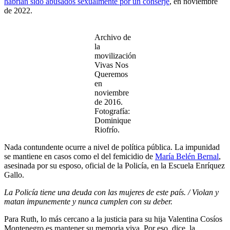
habrían sido abusados sexualmente por un conserje
, en noviembre
de 2022.
Archivo de
la
movilización
Vivas Nos
Queremos
en
noviembre
de 2016.
Fotografía:
Dominique
Riofrío.
Nada contundente ocurre a nivel de política pública. La impunidad
se mantiene en casos como el del femicidio de
María Belén Bernal
,
asesinada por su esposo, oficial de la Policía, en la Escuela Enríquez
Gallo.
La Policía tiene una deuda con las mujeres de este país. / Violan y
matan impunemente y nunca cumplen con su deber.
Para Ruth, lo más cercano a la justicia para su hija Valentina Cosíos
Montenegro es mantener su memoria viva. Por eso, dice, la