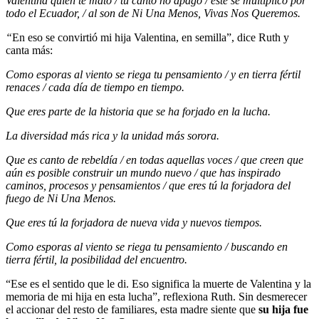
Valentina quién te mató / tu canto no apagó / este se multiplicó por
todo el Ecuador, / al son de Ni Una Menos, Vivas Nos Queremos.
“
En eso se convirtió mi hija Valentina, en semilla”, dice Ruth y
canta más:
Como esporas al viento se riega tu pensamiento / y en tierra fértil
renaces / cada día de tiempo en tiempo.
Que eres parte de la historia que se ha forjado en la lucha.
La diversidad más rica y la unidad más sorora.
Que es canto de rebeldía / en todas aquellas voces / que creen que
aún es posible construir un mundo nuevo / que has inspirado
caminos, procesos y pensamientos / que eres tú la forjadora del
fuego de Ni Una Menos.
Que eres tú la forjadora de nueva vida y nuevos tiempos.
Como esporas al viento se riega tu pensamiento / buscando en
tierra fértil, la posibilidad del encuentro.
“Ese es el sentido que le di. Eso significa la muerte de Valentina y la
memoria de mi hija en esta lucha”, reflexiona Ruth. Sin desmerecer
el accionar del resto de familiares, esta madre siente que
su hija fue