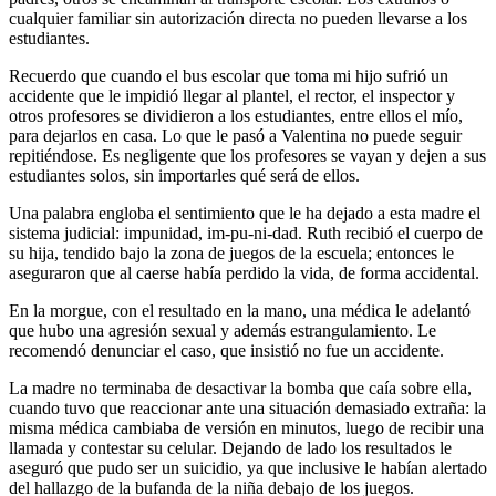
cualquier familiar sin autorización directa no pueden llevarse a los
estudiantes.
Recuerdo que cuando el bus escolar que toma mi hijo sufrió un
accidente que le impidió llegar al plantel, el rector, el inspector y
otros profesores se dividieron a los estudiantes, entre ellos el mío,
para dejarlos en casa. Lo que le pasó a Valentina no puede seguir
repitiéndose. Es negligente que los profesores se vayan y dejen a sus
estudiantes solos, sin importarles qué será de ellos.
Una palabra engloba el sentimiento que le ha dejado a esta madre el
sistema judicial: impunidad, im-pu-ni-dad. Ruth recibió el cuerpo de
su hija, tendido bajo la zona de juegos de la escuela; entonces le
aseguraron que al caerse había perdido la vida, de forma accidental.
En la morgue, con el resultado en la mano, una médica le adelantó
que hubo una agresión sexual y además estrangulamiento. Le
recomendó denunciar el caso, que insistió no fue un accidente.
La madre no terminaba de desactivar la bomba que caía sobre ella,
cuando tuvo que reaccionar ante una situación demasiado extraña: la
misma médica cambiaba de versión en minutos, luego de recibir una
llamada y contestar su celular. Dejando de lado los resultados le
aseguró que pudo ser un suicidio, ya que inclusive le habían alertado
del hallazgo de la bufanda de la niña debajo de los juegos.