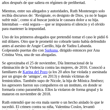
años después de que saliera en régimen de prelibertad.
Mientras, entre sus allegados y autoridades, Ruth Montenegro solo
recibía discursos de: ‘Resígnate, es designio de Dios, ya no le hagas
sufrir más’, como si al buscar justicia le causara dolor a su hija.
Intentaban —está segura— que se impusiera el silencio y el olvido
para mantener la impunidad.
Uno de los primeros abogados que pretendió tomar el caso le pidió 6
mil dólares. Otro que le prometió no cobrarle tanto había defendido
antes al asesino de Angie Carrillo, hija de Yadira Labanda.
Golpeando puertas dio con
Surkuna
, dirigido entonces por Ana
Cristina Vera, una de sus abogadas.
Se aproximaba el 25 de noviembre, Día Internacional de la
eliminación de la Violencia contra las mujeres, de 2016. Conoció a
familiares de
Karina del Pozo
(a los 20 años fue violada y asesinada
por un grupo de ‘amigos’, en 2013) y demás víctimas de
feminicidios. También supo de Nicole, la hija de Mónica Jiménez;
los agresores fueron sus compañeros en un instituto, en donde se
formaría como paramédica. Ellos la violaron de forma grupal y la
mataron en noviembre de 2018.
Ruth entendió que no era mala suerte o un hecho aislado lo que le
sucedió. El crimen contra su niña, Valentina Cosíos, levantó