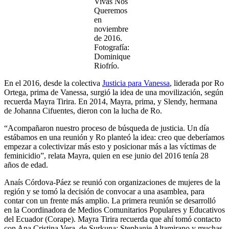
Vivas Nos
Queremos
en
noviembre
de 2016.
Fotografía:
Dominique
Riofrío.
En el 2016, desde la colectiva
Justicia para Vanessa
, liderada por Ro
Ortega, prima de Vanessa, surgió la idea de una movilización, según
recuerda Mayra Tirira. En 2014, Mayra, prima, y Slendy, hermana
de Johanna Cifuentes, dieron con la lucha de Ro.
“Acompañaron nuestro proceso de búsqueda de justicia. Un día
estábamos en una reunión y Ro planteó la idea: creo que deberíamos
empezar a colectivizar más esto y posicionar más a las víctimas de
feminicidio”, relata Mayra, quien en ese junio del 2016 tenía 28
años de edad.
Anaís Córdova-Páez se reunió con organizaciones de mujeres de la
región y se tomó la decisión de convocar a una asamblea, para
contar con un frente más amplio. La primera reunión se desarrolló
en la Coordinadora de Medios Comunitarios Populares y Educativos
del Ecuador (Corape). Mayra Tirira recuerda que ahí tomó contacto
con Ana Cristina Vera, de Surkuna; Stephanie Altamirano y muchas