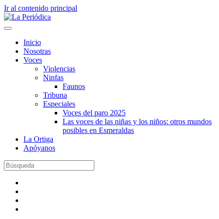
Ir al contenido principal
Inicio
Nosotras
Voces
Violencias
Ninfas
Faunos
Tribuna
Especiales
Voces del paro 2025
Las voces de las niñas y los niños: otros mundos
posibles en Esmeraldas
La Ortiga
Apóyanos