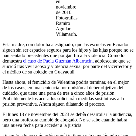
en
noviembre
de 2016.
Fotografías:
Ramiro
Aguilar
Villamarín.
Esta madre, con dolor ha atestiguado, que las escuelas en Ecuador
siguen sin ser espacios seguros para los hijos y las hijas porque no se
han sentado precedentes que pongan fin a la violencia. Como lo
demuestra
el caso de Paola Guzmán Albarracín,
adolescente que se
suicidó tras vivir acoso y violencia sexual por parte del vicerrector y
el médico de su colegio en Guayaquil.
Hasta ahora, el femicidio de Valentina podría terminar, en el mejor
de los casos, en una sentencia por omisión al deber objetivo del
cuidado, que tiene una pena de tres a cinco años de prisión.
Probablemente los acusados solicitarán medidas sustitutivas a la
prisión preventiva. Ahora siguen dilatando el proceso.
El lunes 13 de noviembre del 2023 se debía desarrollar la audiencia,
pero una profesora cambió de abogado. No se sabe cuándo habrá
una nueva fecha para acceder a la justicia.
Tu canto y tu voz aún están aquí / tu flauta y tu canción aún viven