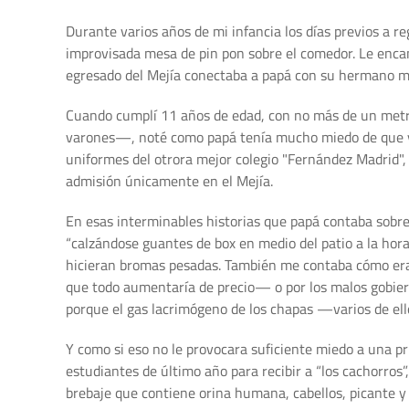
Durante varios años de mi infancia los días previos a r
improvisada mesa de pin pon sobre el comedor. Le encan
egresado del Mejía conectaba a papá con su hermano may
Cuando cumplí 11 años de edad, con no más de un metro
varones—, noté como papá tenía mucho miedo de que yo
uniformes del otrora mejor colegio "Fernández Madrid"
admisión únicamente en el Mejía.
En esas interminables historias que papá contaba sobre 
“calzándose guantes de box en medio del patio a la hora
hicieran bromas pesadas. También me contaba cómo eran 
que todo aumentaría de precio— o por los malos gobierno
porque el gas lacrimógeno de los chapas —varios de ell
Y como si eso no le provocara suficiente miedo a una p
estudiantes de último año para recibir a “los cachorros”
brebaje que contiene orina humana, cabellos, picante y