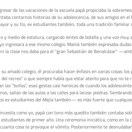
egresar de las vacaciones de la escuela papá propiciaba la sobremes
taba contarnos historias de su adolescencia, de sus amigos en el b
or y su tío, ex estudiantes también, toda una tradición familiar 
 y medio de estatura, cargando lentes de botella y una voz muy 
 ingresara a ese mismo colegio. Mamá también expresaba dudas p
, ni la clase nos daba para el "gran Sebastián de Benalcázar" —am
su amado colegio, él procuraba hacer énfasis en varias cosas: los 
 del recreo” o que siempre había que estar atento para que no te r
las “bullas”, esas gestas casi heroicas de cuando los adolescente
s, salían de las aulas a las calles para lanzar piedras. Sembrand
os ex estudiantes del Mejía también— es más fuerte que cualquier p
rincesita como yo, papá con tono más quedito también contaba sobre
, estudiantes de primer año. Una ceremonia iniciática, como en la 
 cuanta cosa te provoque el vómito. Posteriormente te desnudaban,