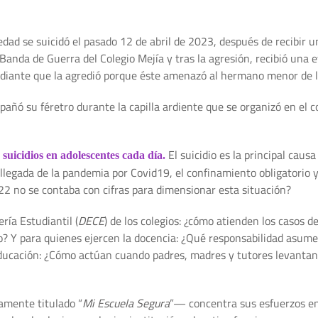
dad se suicidó el pasado 12 de abril de 2023, después de recibir 
 Banda de Guerra del Colegio Mejía y tras la agresión, recibió una
tudiante que la agredió porque éste amenazó al hermano menor de l
pañó su féretro durante la capilla ardiente que se organizó en el 
El suicidio es la principal cau
3 suicidios en adolescentes cada día.
a llegada de la pandemia por Covid19, el confinamiento obligatorio 
22 no se contaba con cifras para dimensionar esta situación?
ría Estudiantil (
DECE
) de los colegios: ¿cómo atienden los casos 
o? Y para quienes ejercen la docencia: ¿Qué responsabilidad asum
Educación: ¿Cómo actúan cuando padres, madres y tutores levantan
amente titulado “
Mi Escuela Segura
”— concentra sus esfuerzos en 