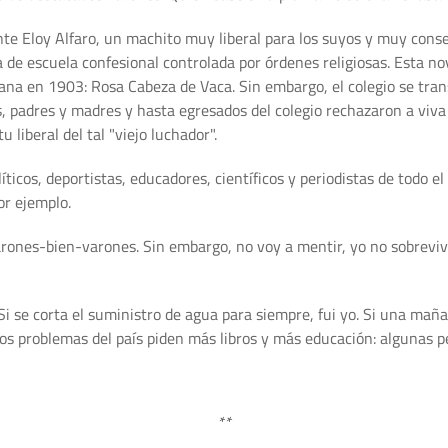
ente Eloy Alfaro, un machito muy liberal para los suyos y muy cons
a de escuela confesional controlada por órdenes religiosas. Esta 
iana en 1903: Rosa Cabeza de Vaca. Sin embargo, el colegio se tr
, padres y madres y hasta egresados del colegio rechazaron a viva v
liberal del tal "viejo luchador".
líticos, deportistas, educadores, científicos y periodistas de todo 
r ejemplo.
varones-bien-varones. Sin embargo, no voy a mentir, yo no sobreviv
. Si se corta el suministro de agua para siempre, fui yo. Si una mañ
 los problemas del país piden más libros y más educación: algunas
**