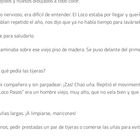
ejidos y huesos dibujados a todo color.
 nervioso, era difícil de entender. El Loco estaba por llegar y que
ían repetido el año, nos dijo que ya no había tiempo para lavárse
e para saludarlo.
minaba sobre ese viejo piso de madera. Se puso delante del prime
qué pedía las tijeras?
mi compañero y sin parpadear: ¡Zas! Chao uña. Repitió el movimient
l Loco Pasos” era un hombre viejo, muy alto, que no veía bien y qu
ñas largas. ¡A limpiarse, maricones!
nos, pedir prestadas un par de tijeras o comerse las uñas para evit