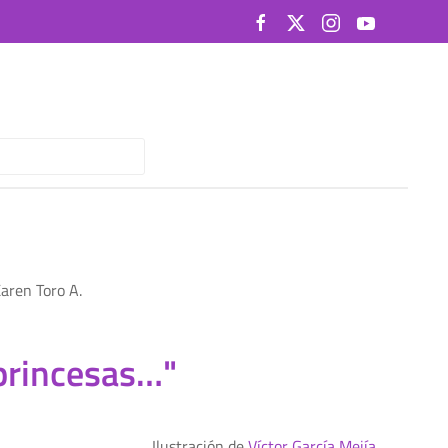
 princesas…"
Ilustración de
Víctor García Mejía