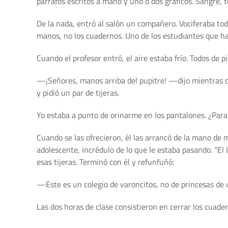
párrafos escritos a mano y uno o dos gráficos. Sangre, t
De la nada, entró al salón un compañero. Vociferaba todo
manos, no los cuadernos. Uno de los estudiantes que hab
Cuando el profesor entró, el aire estaba frío. Todos de pi
—¡Señores, manos arriba del pupitre! —dijo mientras ca
y pidió un par de tijeras.
Yo estaba a punto de orinarme en los pantalones. ¿Para 
Cuando se las ofrecieron, él las arrancó de la mano de 
adolescente, incrédulo de lo que le estaba pasando. “E
esas tijeras. Terminó con él y refunfuñó:
—Este es un colegio de varoncitos, no de princesas de u
Las dos horas de clase consistieron en cerrar los cuader