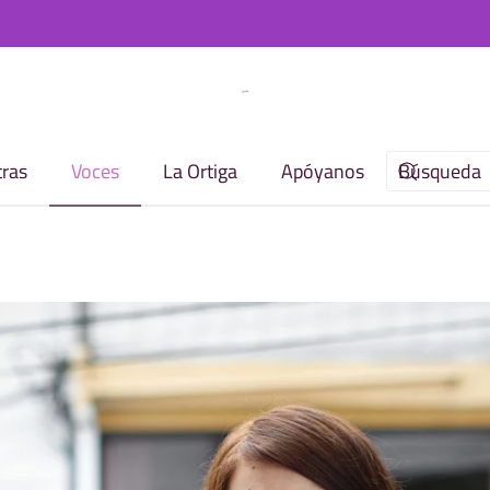
ras
Voces
La Ortiga
Apóyanos