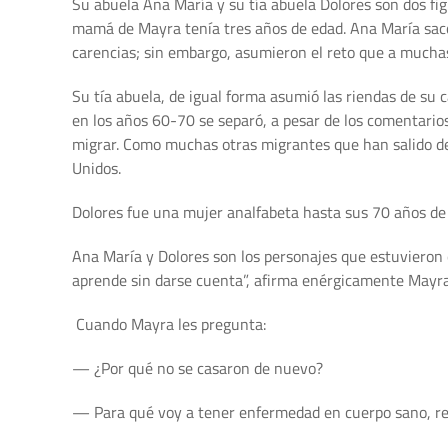
Su abuela Ana María y su tía abuela Dolores son dos f
mamá de Mayra tenía tres años de edad. Ana María sacó
carencias; sin embargo, asumieron el reto que a muchas
Su tía abuela, de igual forma asumió las riendas de su ca
en los años 60-70 se separó, a pesar de los comentarios
migrar. Como muchas otras migrantes que han salido de
Unidos.
Dolores fue una mujer analfabeta hasta sus 70 años de e
Ana María y Dolores son los personajes que estuvieron 
aprende sin darse cuenta”, afirma enérgicamente Mayra
Cuando Mayra les pregunta:
— ¿Por qué no se casaron de nuevo?
— Para qué voy a tener enfermedad en cuerpo sano, re