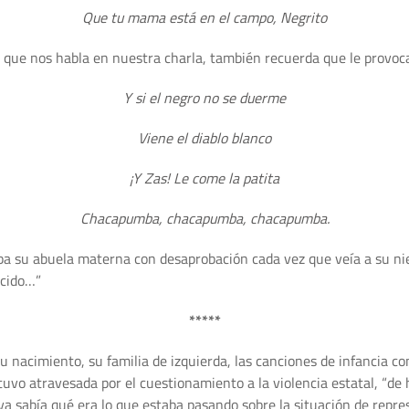
Que tu mama está en el campo, Negrito
o que nos habla en nuestra charla, también recuerda que le provoca
Y si el negro no se duerme
Viene el diablo blanco
¡Y Zas! Le come la patita
Chacapumba, chacapumba, chacapumba.
ba su abuela materna con desaprobación cada vez que veía a su ni
ncido…”
*****
 nacimiento, su familia de izquierda, las canciones de infancia con
uvo atravesada por el cuestionamiento a la violencia estatal, “de
a sabía qué era lo que estaba pasando sobre la situación de represi