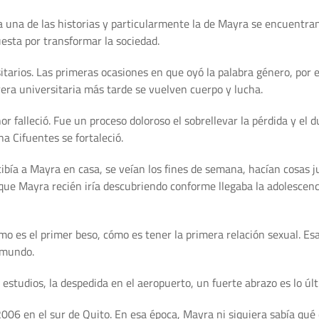
a una de las historias y particularmente la de Mayra se encuentran
esta por transformar la sociedad.
arios. Las primeras ocasiones en que oyó la palabra género, por e
ra universitaria más tarde se vuelven cuerpo y lucha.
alleció. Fue un proceso doloroso el sobrellevar la pérdida y el d
 Cifuentes se fortaleció.
recibía a Mayra en casa, se veían los fines de semana, hacían cosa
ue Mayra recién iría descubriendo conforme llegaba la adolescenci
ómo es el primer beso, cómo es tener la primera relación sexual.
 mundo.
 estudios, la despedida en el aeropuerto, un fuerte abrazo es lo ú
2006 en el sur de Quito. En esa época, Mayra ni siquiera sabía qué 