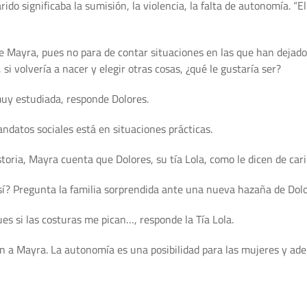
do significaba la sumisión, la violencia, la falta de autonomía. “E
de Mayra, pues no para de contar situaciones en las que han dejado
si volvería a nacer y elegir otras cosas, ¿qué le gustaría ser?
muy estudiada, responde Dolores.
andatos sociales está en situaciones prácticas.
oria, Mayra cuenta que Dolores, su tía Lola, como le dicen de car
sí? Pregunta la familia sorprendida ante una nueva hazaña de Dolo
 si las costuras me pican…, responde la Tía Lola.
ón a Mayra. La autonomía es una posibilidad para las mujeres y ad