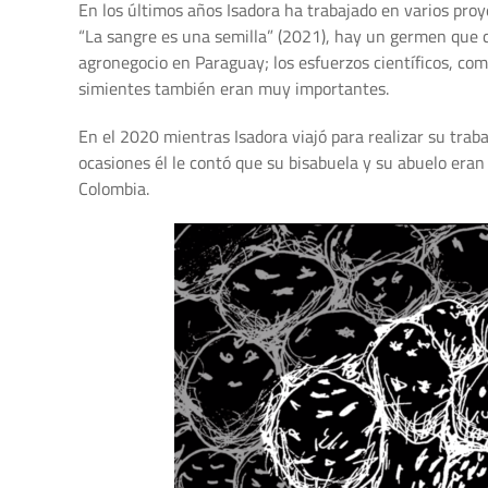
En los últimos años Isadora ha trabajado en varios proy
“La sangre es una semilla” (2021), hay un germen que c
agronegocio en Paraguay; los esfuerzos científicos, com
simientes también eran muy importantes.
En el 2020 mientras Isadora viajó para realizar su trab
ocasiones él le contó que su bisabuela y su abuelo era
Colombia.