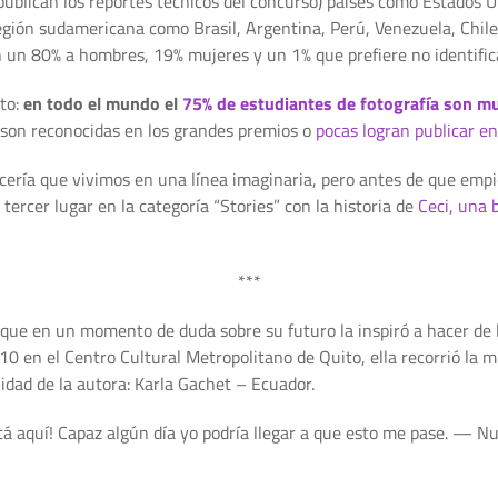
ublican los reportes técnicos del concurso) países como Estados Un
egión sudamericana como Brasil, Argentina, Perú, Venezuela, Chil
 un 80% a hombres, 19% mujeres y un 1% que prefiere no identific
ato:
en todo el mundo el
75% de estudiantes de fotografía son m
son reconocidas en los grandes premios o
pocas logran publicar e
cería que vivimos en una línea imaginaria, pero antes de que empi
tercer lugar en la categoría “Stories” con la historia de
Ceci, una 
***
ue en un momento de duda sobre su futuro la inspiró a hacer de la
0 en el Centro Cultural Metropolitano de Quito, ella recorrió la 
lidad de la autora: Karla Gachet – Ecuador.
tá aquí! Capaz algún día yo podría llegar a que esto me pase. — N