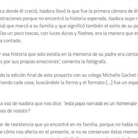
a donde él creció, Isadora llevó la que fue la primera cámara de él
straciones porque no encontró la historia esperada, Isadora supo re
a) que marcó a su familia y que significó también el exilio de su p
ías un poco toscas, con luces duras y flashes, era la manera que 
ía contado.
esa historia que solo existía en la memoria de su padre era contarl
 por sus propias emociones”, comenta la fotógrafa.
do la edición final de este proyecto con su colega Michelle Gachet
achando cada cosa, buscándole la forma y el formato […] fue un esp
 voz de Isadora que nos dice:
“esta papa narrada es un homenaje 
as de resistir?
lugar de resistencia que yo encontré en mi familia, porque no habí
 de cómo nos afecta en el presente, si no se conservan éstas memo