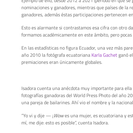
Ejemplo de ello, desde 2012 a 2021 (periodo en que se p
nominaciones y ganadores, mientras que países de la r
ganadores, además éstas participaciones pertenecen en
Esto es alarmante si contrastamos esa cifra con otro d
formamos académicamente en este ámbito, pero pocas 
En las estadísticas no figura Ecuador, una vez más pare
año 2010 la fotógrafa ecuatoriana
Karla Gachet
ganó el 
premiaciones eran únicamente globales.
Isadora cuenta una anécdota muy importante para ella q
fotografías ganadoras del World Press Photo del año 201
una pareja de bailarines. Ahí vio el nombre y la naciona
“Yo vi y dije — ¡
Wow
es una mujer, es ecuatoriana y es
mí, me dije: esto es posible”, cuenta Isadora.