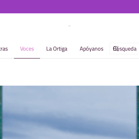
ras
Voces
La Ortiga
Apóyanos