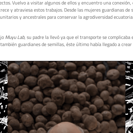
ectos. Vuelvo a visitar algunos de ellos y encuentro una conexión,
rece y atraviesa estos trabajos. Desde las mujeres guardianas de s
unitarios y ancestrales para conservar la agrodiversidad ecuatoria
ajo
Muyu Lab
, su padre la llevó ya que el transporte se complicaba
n también guardianes de semillas, éste último había llegado a cre