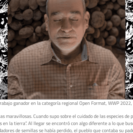
 trabajo ganador en la categoría regional Open Format, WWP 2022,
as maravillosas. Cuando supo sobre el cuidado de las especies de pa
 en la tierra”. Al llegar se encontró con algo diferente a lo que bu
dadores de semillas se había perdido, el pueblo que contaba su pad