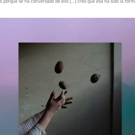
cho porque se ha conversado de ello […] creo que esa ha sido la fo