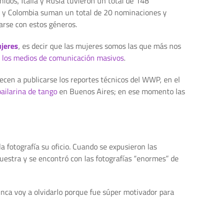
idos, Italia y Rusia tuvieron un total de 148
e y Colombia suman un total de 20 nominaciones y
arse con estos géneros.
ujeres
, es decir que las mujeres somos las que más nos
n los medios de comunicación masivos
.
ecen a publicarse los reportes técnicos del WWP, en el
bailarina de tango
en Buenos Aires; en ese momento las
 fotografía su oficio. Cuando se expusieron las
muestra y se encontró con las fotografías “enormes” de
unca voy a olvidarlo porque fue súper motivador para