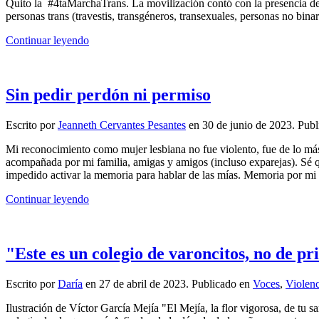
Quito la #4taMarchaTrans. La movilización contó con la presencia de o
personas trans (travestis, transgéneros, transexuales, personas no bina
Continuar leyendo
Sin pedir perdón ni permiso
Escrito por
Jeanneth Cervantes Pesantes
en
30 de junio de 2023
. Pub
Mi reconocimiento como mujer lesbiana no fue violento, fue de lo má
acompañada por mi familia, amigas y amigos (incluso exparejas). Sé que
impedido activar la memoria para hablar de las mías. Memoria por mi t
Continuar leyendo
"Este es un colegio de varoncitos, no de p
Escrito por
Daría
en
27 de abril de 2023
. Publicado en
Voces
,
Violenc
Ilustración de Víctor García Mejía "El Mejía, la flor vigorosa, de tu 