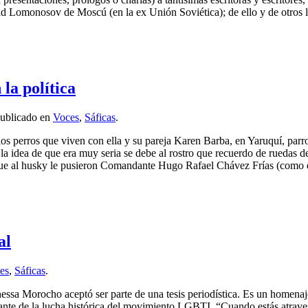
dad Lomonosov de Moscú (en la ex Unión Soviética); de ello y de otros l
la política
Publicado en
Voces
,
Sáficas
.
los perros que viven con ella y su pareja Karen Barba, en Yaruquí, par
a idea de que era muy seria se debe al rostro que recuerdo de ruedas de p
ue al husky le pusieron Comandante Hugo Rafael Chávez Frías (como el 
al
es
,
Sáficas
.
nessa Morocho aceptó ser parte de una tesis periodística. Es un homenaj
ante de la lucha histórica del movimiento LGBTI. “Cuando estás atravesa