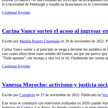
la Universidad de Pittsburgh y estudió su licenciatura en la Universi
Continuar leyendo
Carina Vance sorteó el acoso al ingresar en 
Escrito por
Mariela Rosero Changuán
en
28 de noviembre de 2022
. 
Carina Vance sonríe y al principio se niega a decirme los nombres de 
casi cuatro años) tiene buen sentido del humor, así que me parece que l
"Todo apuntas", me increpa y otra vez se ríe. Finalmente me cuenta q
Continuar leyendo
Vanessa Morocho: activismo y justicia soci
Escrito por
Camaleón
en
27 de noviembre de 2022
. Publicado en
Voc
Este texto se construyó con entrevistas realizadas en 2020 cuando Va
lesbianas de Cuenca, Las Raras. Su legado continúa y es parte import