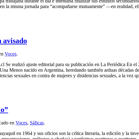
pá trabajaba durante el día e intentaba finalizar sus estudios secundar
se en la misma jornada para “acompañarse mutuamente” —en realidad, ell
n avisado
 en
Voces
.
.cl Se realizó ajuste editorial para su publicación en La Periódica En 
na Menos nacido en Argentina, heredando también arduas décadas de ref
ncias sexuales en contra de mujeres y disidencias sexuales, a la vez qu
io”
icado en
Voces
,
Sáficas
.
yaquil en 1964 y sus oficios son la crítica literaria, la edición y la i
esentaciones, prólogos o charlas) a tantísimas escritoras y escritores, 