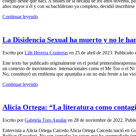
colegio desde que nací. A finales de la década de los años noventa, pa
años mayor a él y con su bachillerato ya completo, decidió inscribir
Continuar leyendo
La Disidencia Sexual ha muerto y no le ha
Escrito por
Lilit Herrera Contreras
en
25 de abril de 2023
. Publicado
Este texto fue publicado originalmente en el portal primeralineaprensa
un contexto de movimientos internacionales como el Me Too o el Ni U
No, constituyó un emblema que apuntaba a un no más frente a las viole
Continuar leyendo
Alicia Ortega: “La literatura como contag
Escrito por
Gabriela Toro Aguilar
en
28 de noviembre de 2022
. Publ
Entrevista a Alicia Ortega Caicedo Alicia Ortega Caicedo nació en Gua
Bolívar (Ecuador). No son contadas las veces que ha acompañado (en pr