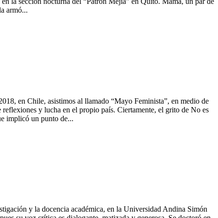
ios en la sección nocturna del “Patrón Mejía” en Quito. Mamá, un par de
a armó...
el 2018, en Chile, asistimos al llamado “Mayo Feminista”, en medio de
lexiones y lucha en el propio país. Ciertamente, el grito de No es
e implicó un punto de...
nvestigación y la docencia académica, en la Universidad Andina Simón
pues su voz crítica es dialogante, matizada y generosa. Se doctoró en