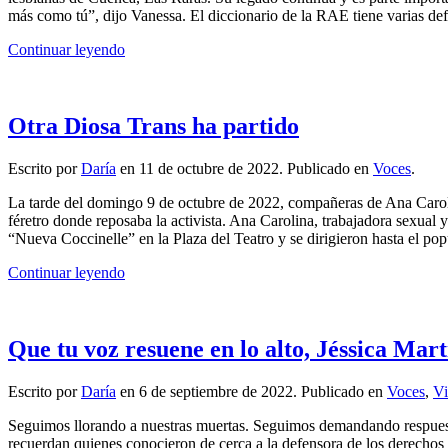
más como tú”, dijo Vanessa. El diccionario de la RAE tiene varias def
Continuar leyendo
Otra Diosa Trans ha partido
Escrito por
Daría
en
11 de octubre de 2022
. Publicado en
Voces
.
La tarde del domingo 9 de octubre de 2022, compañeras de Ana Carolin
féretro donde reposaba la activista. Ana Carolina, trabajadora sexual y
“Nueva Coccinelle” en la Plaza del Teatro y se dirigieron hasta el p
Continuar leyendo
Que tu voz resuene en lo alto, Jéssica Mar
Escrito por
Daría
en
6 de septiembre de 2022
. Publicado en
Voces
,
Vi
Seguimos llorando a nuestras muertas. Seguimos demandando respuesta
recuerdan quienes conocieron de cerca a la defensora de los derechos 