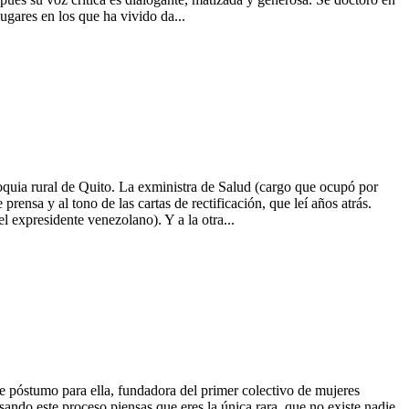
ugares en los que ha vivido da...
roquia rural de Quito. La exministra de Salud (cargo que ocupó por
rensa y al tono de las cartas de rectificación, que leí años atrás.
expresidente venezolano). Y a la otra...
e póstumo para ella, fundadora del primer colectivo de mujeres
ndo este proceso piensas que eres la única rara, que no existe nadie