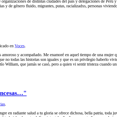
rganizaciones de distintas ciudades del país y delegaciones de Perú y 
rias y de género fluido, migrantes, putas, racializadxs, personas vivien
licado en
Voces
.
s amoroso y acompañado. Me enamoré en aquel tiempo de una mujer que 
 no todas las historias son iguales y que es un privilegio haberlo vivi
ío William, que jamás se casó, pero a quien vi sentir tristeza cuando un
rincesas…"
ias
.
sangre en radiante salud a tu gloria se ofrece dichosa, bella patria, to