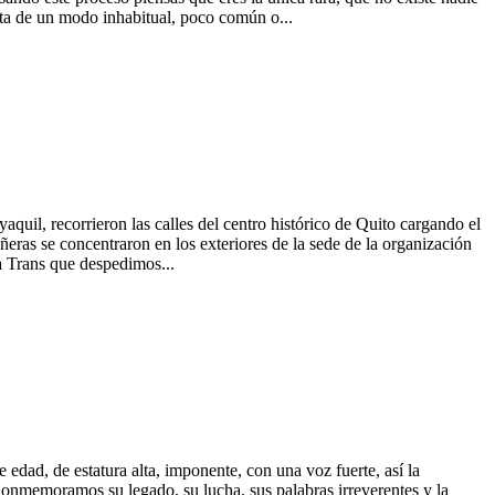
rta de un modo inhabitual, poco común o...
uil, recorrieron las calles del centro histórico de Quito cargando el
añeras se concentraron en los exteriores de la sede de la organización
a Trans que despedimos...
ad, de estatura alta, imponente, con una voz fuerte, así la
Conmemoramos su legado, su lucha, sus palabras irreverentes y la