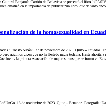
ro Cultural Benjamín Carrión de Bellavista se presentó el libro "#PAS
en enfatizó en la importancia de publicar “un libro, que de tanto encont
spenalización de la homosexualidad en Ecua
edades “Ernesto Albán”. 27 de noviembre de 2023. Quito – Ecuador. Fot
o pero aquí nos dicen que no ha llegado nadie todavía. Hasta ahorita a 
occinelle, la primera Asociación de mujeres trans que se formó en Ecuad
LoPoSUnGo. 18 de noviembre de 2023. Quito – Ecuador. Fotografía: Da