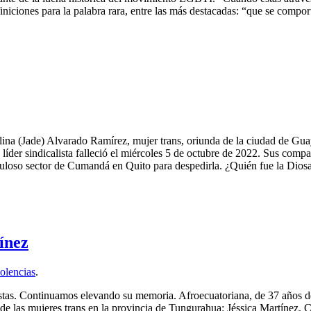
iniciones para la palabra rara, entre las más destacadas: “que se compo
a (Jade) Alvarado Ramírez, mujer trans, oriunda de la ciudad de Guayaq
 líder sindicalista falleció el miércoles 5 de octubre de 2022. Sus comp
opuloso sector de Cumandá en Quito para despedirla. ¿Quién fue la Dios
tínez
olencias
.
s. Continuamos elevando su memoria. Afroecuatoriana, de 37 años de ed
de las mujeres trans en la provincia de Tungurahua: Jéssica Martínez. 