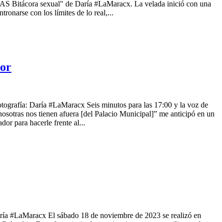
IVAS Bitácora sexual" de Daría #LaMaracx. La velada inició con una
ronarse con los límites de lo real,...
dor
ografía: Daría #LaMaracx Seis minutos para las 17:00 y la voz de
nosotras nos tienen afuera [del Palacio Municipal]” me anticipó en un
or para hacerle frente al...
ría #LaMaracx El sábado 18 de noviembre de 2023 se realizó en