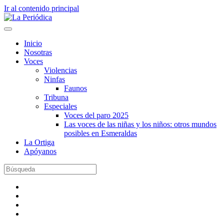
Ir al contenido principal
Inicio
Nosotras
Voces
Violencias
Ninfas
Faunos
Tribuna
Especiales
Voces del paro 2025
Las voces de las niñas y los niños: otros mundos
posibles en Esmeraldas
La Ortiga
Apóyanos