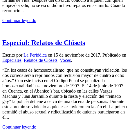
formas de vida. Después del divorcio conoció a alguien con quien
empezó a salir, no se escondió ni tuvo reparos en asumirlo. Cuando
reconoció...
Continuar leyendo
Especial: Relatos de Clósets
Escrito por
La Periódica
en
15 de noviembre de 2017
. Publicado en
Especiales
,
Relatos de Clósets
,
Voces
.
“En los casos de homosexualismo, que no constituyan violación, los
dos correos serán reprimidos con reclusión mayor de cuatro a ocho
años.” Con este inciso en el Código Penal se penalizó la
homosexualidad hasta noviembre de 1997. El 14 de junio de 1997
en Cuenca, en el Abanico’s bar, ubicado en las calles Vargas
Machua y Juan Jaramillo durante la fiesta y elección del “reinado
gay” la policía detiene a cerca de una docena de personas. Durante
este apremio se violentó a quienes estuvieron en la cárcel. La policía
permitió el abuso sexual y ridiculización de quienes participaron en
el...
Continuar leyendo