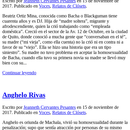
Escrito por
Jeanneth Cervantes Pesantes
en
15 de noviembre de
2017
. Publicado en
Voces
,
Relatos de Clósets
.
Beatriz Ortiz Mina, conocida como Bacha o Blackguman tiene
cuarenta años y es DJ. Hija de “madre soltera”, migrante y
afrodescendiente, quien la crió trabajando como “empleada
doméstica”. Creció en el sector de la Av. 12 de Octubre, en la ciudad
de Quito, donde conoció a mucha gente que “conversaban en el té”,
su madre (“mi vieja”, como ella cuenta) no la crió ni en contra ni a
favor de su “viejo”. Ella se hizo una historia que era un tipo
siniestro”. Su madre no tuvo problema en aceptar la homosexualidad
de Bacha, cuando ella tuvo su primera novia su madre se llevó muy
bien con su...
Continuar leyendo
Anghelo Rivas
Escrito por
Jeanneth Cervantes Pesantes
en
15 de noviembre de
2017
. Publicado en
Voces
,
Relatos de Clósets
.
Anghelo es oriunda de Machala, vivió su homosexualidad durante la
penalización; supo que sentía atracción por personas de su mismo