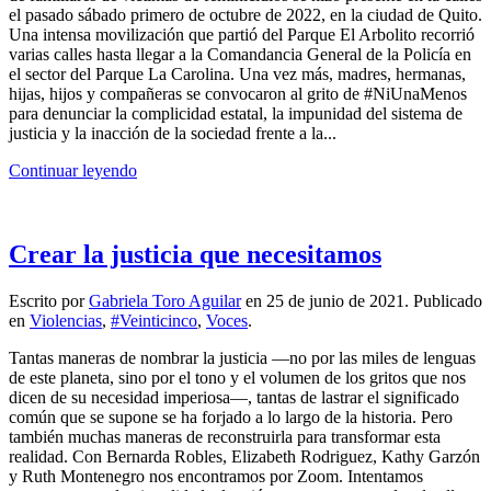
el pasado sábado primero de octubre de 2022, en la ciudad de Quito.
Una intensa movilización que partió del Parque El Arbolito recorrió
varias calles hasta llegar a la Comandancia General de la Policía en
el sector del Parque La Carolina. Una vez más, madres, hermanas,
hijas, hijos y compañeras se convocaron al grito de #NiUnaMenos
para denunciar la complicidad estatal, la impunidad del sistema de
justicia y la inacción de la sociedad frente a la...
Continuar leyendo
Crear la justicia que necesitamos
Escrito por
Gabriela Toro Aguilar
en
25 de junio de 2021
. Publicado
en
Violencias
,
#Veinticinco
,
Voces
.
Tantas maneras de nombrar la justicia —no por las miles de lenguas
de este planeta, sino por el tono y el volumen de los gritos que nos
dicen de su necesidad imperiosa—, tantas de lastrar el significado
común que se supone se ha forjado a lo largo de la historia. Pero
también muchas maneras de reconstruirla para transformar esta
realidad. Con Bernarda Robles, Elizabeth Rodriguez, Kathy Garzón
y Ruth Montenegro nos encontramos por Zoom. Intentamos