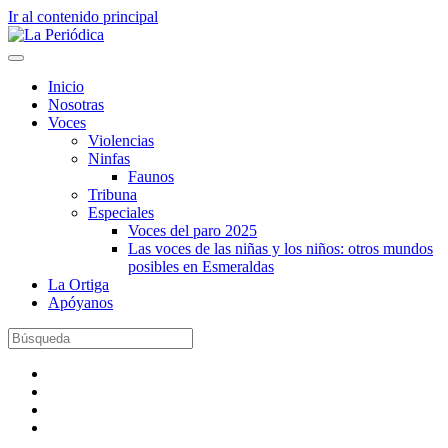
Ir al contenido principal
Inicio
Nosotras
Voces
Violencias
Ninfas
Faunos
Tribuna
Especiales
Voces del paro 2025
Las voces de las niñas y los niños: otros mundos
posibles en Esmeraldas
La Ortiga
Apóyanos