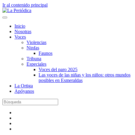
Ir al contenido principal
Inicio
Nosotras
Voces
Violencias
Ninfas
Faunos
Tribuna
Especiales
Voces del paro 2025
Las voces de las niñas y los niños: otros mundos
posibles en Esmeraldas
La Ortiga
Apóyanos