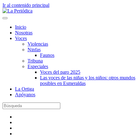
Ir al contenido principal
Inicio
Nosotras
Voces
Violencias
Ninfas
Faunos
Tribuna
Especiales
Voces del paro 2025
Las voces de las niñas y los niños: otros mundos
posibles en Esmeraldas
La Ortiga
Apóyanos