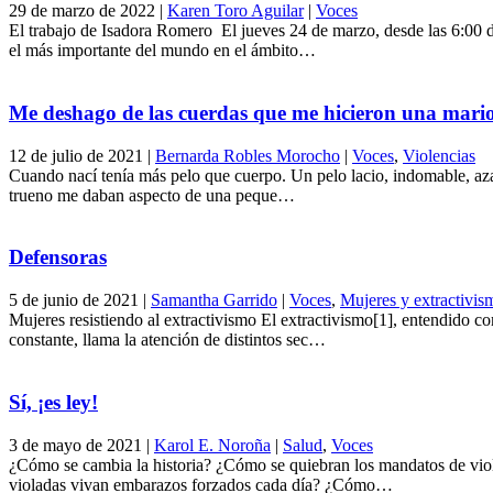
29 de marzo de 2022
|
Karen Toro Aguilar
|
Voces
El trabajo de Isadora Romero El jueves 24 de marzo, desde las 6:00 
el más importante del mundo en el ámbito…
Me deshago de las cuerdas que me hicieron una mari
12 de julio de 2021
|
Bernarda Robles Morocho
|
Voces
,
Violencias
Cuando nací tenía más pelo que cuerpo. Un pelo lacio, indomable, az
trueno me daban aspecto de una peque…
Defensoras
5 de junio de 2021
|
Samantha Garrido
|
Voces
,
Mujeres y extractivis
Mujeres resistiendo al extractivismo El extractivismo[1], entendido c
constante, llama la atención de distintos sec…
Sí, ¡es ley!
3 de mayo de 2021
|
Karol E. Noroña
|
Salud
,
Voces
¿Cómo se cambia la historia? ¿Cómo se quiebran los mandatos de viol
violadas vivan embarazos forzados cada día? ¿Cómo…