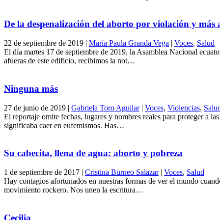
De la despenalización del aborto por violación y más 
22 de septiembre de 2019
|
María Paula Granda Vega
|
Voces
,
Salud
El día martes 17 de septiembre de 2019, la Asamblea Nacional ecuator
afueras de este edificio, recibimos la not…
Ninguna más
27 de junio de 2019
|
Gabriela Toro Aguilar
|
Voces
,
Violencias
,
Salu
El reportaje omite fechas, lugares y nombres reales para proteger a las
significaba caer en eufemismos. Has…
Su cabecita, llena de agua: aborto y pobreza
1 de septiembre de 2017
|
Cristina Burneo Salazar
|
Voces
,
Salud
Hay contagios afortunados en nuestras formas de ver el mundo cuando 
movimiento rockero. Nos unen la escritura…
Cecilia