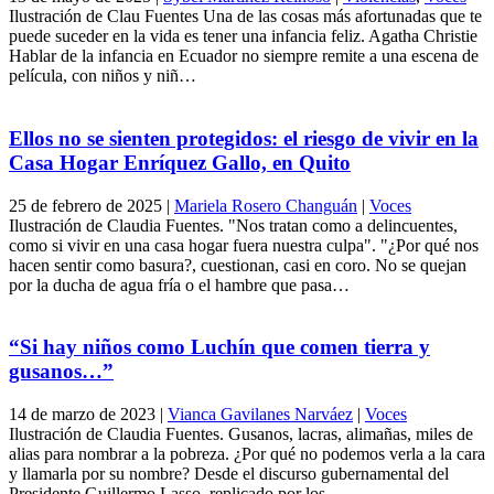
Ilustración de Clau Fuentes Una de las cosas más afortunadas que te
puede suceder en la vida es tener una infancia feliz. Agatha Christie
Hablar de la infancia en Ecuador no siempre remite a una escena de
película, con niños y niñ…
Ellos no se sienten protegidos: el riesgo de vivir en la
Casa Hogar Enríquez Gallo, en Quito
25 de febrero de 2025
|
Mariela Rosero Changuán
|
Voces
Ilustración de Claudia Fuentes. "Nos tratan como a delincuentes,
como si vivir en una casa hogar fuera nuestra culpa". "¿Por qué nos
hacen sentir como basura?, cuestionan, casi en coro. No se quejan
por la ducha de agua fría o el hambre que pasa…
“Si hay niños como Luchín que comen tierra y
gusanos…”
14 de marzo de 2023
|
Vianca Gavilanes Narváez
|
Voces
Ilustración de Claudia Fuentes. Gusanos, lacras, alimañas, miles de
alias para nombrar a la pobreza. ¿Por qué no podemos verla a la cara
y llamarla por su nombre? Desde el discurso gubernamental del
Presidente Guillermo Lasso, replicado por los…