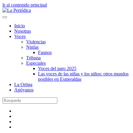
Ir al contenido principal
Inicio
Nosotras
Voces
Violencias
Ninfas
Faunos
Tribuna
Especiales
Voces del paro 2025
Las voces de las niñas y los niños: otros mundos
posibles en Esmeraldas
La Ortiga
Apóyanos