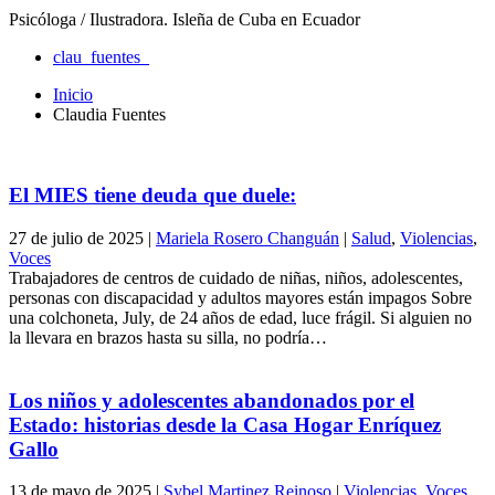
Psicóloga / Ilustradora. Isleña de Cuba en Ecuador
clau_fuentes_
Inicio
Claudia Fuentes
El MIES tiene deuda que duele:
27 de julio de 2025
|
Mariela Rosero Changuán
|
Salud
,
Violencias
,
Voces
Trabajadores de centros de cuidado de niñas, niños, adolescentes,
personas con discapacidad y adultos mayores están impagos Sobre
una colchoneta, July, de 24 años de edad, luce frágil. Si alguien no
la llevara en brazos hasta su silla, no podría…
Los niños y adolescentes abandonados por el
Estado: historias desde la Casa Hogar Enríquez
Gallo
13 de mayo de 2025
|
Sybel Martinez Reinoso
|
Violencias
,
Voces