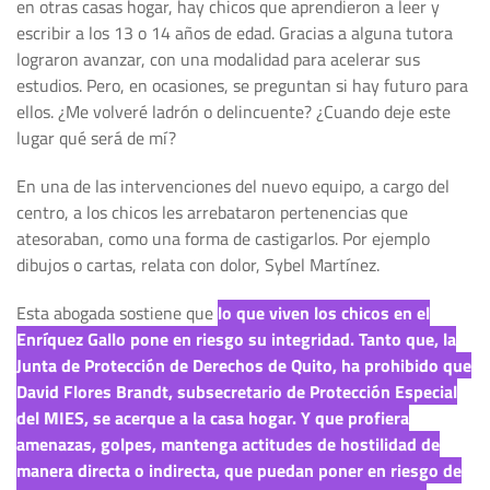
en otras casas hogar, hay chicos que aprendieron a leer y
escribir a los 13 o 14 años de edad. Gracias a alguna tutora
lograron avanzar, con una modalidad para acelerar sus
estudios. Pero, en ocasiones, se preguntan si hay futuro para
ellos. ¿Me volveré ladrón o delincuente? ¿Cuando deje este
lugar qué será de mí?
En una de las intervenciones del nuevo equipo, a cargo del
centro, a los chicos les arrebataron pertenencias que
atesoraban, como una forma de castigarlos. Por ejemplo
dibujos o cartas, relata con dolor, Sybel Martínez.
Esta abogada sostiene que
lo que viven los chicos en el
Enríquez Gallo pone en riesgo su integridad. Tanto que, la
Junta de Protección de Derechos de Quito, ha prohibido que
David Flores Brandt
,
subsecretario de Protección Especial
del MIES
, se acerque a la casa hogar. Y que profiera
amenazas, golpes, mantenga actitudes de hostilidad de
manera directa o indirecta, que puedan poner en riesgo de