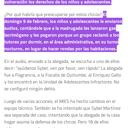
vulneración los derechos de los niños y adolescentes.
¿Por qué habría que preocuparse por estos chicos?
El
domingo 9 de febrero, los niños y adolescentes le enviaron
audios, contándole que a la madrugada les lanzaron gas
lacrimógeno y les pegaron porque un grupo reclamó a los
tutores por dormir, en el área administrativa, en su turno
nocturno, en lugar de hacer rondas por las habitaciones.
En el audio, enviado a la abogada, se escucha a uno de ellos
decir: “ayúdanos Sybel, ven por favor, ven rápido”. La abogada
fue a Flagrancia, a la Fiscalía de Quitumbe, al Enríquez Gallo
y los encontró en la Unidad de Adolescentes Infractores. No
se configuró ningún delito.
Luego de varias acciones, el MIES ha hecho cambios en el
equipo técnico. También se ha intentado que Sybel Martínez
sea separada del caso, intentando que la abogada de la casa
hogar asuma la defensa de los chicos. Pero 18 de ellos