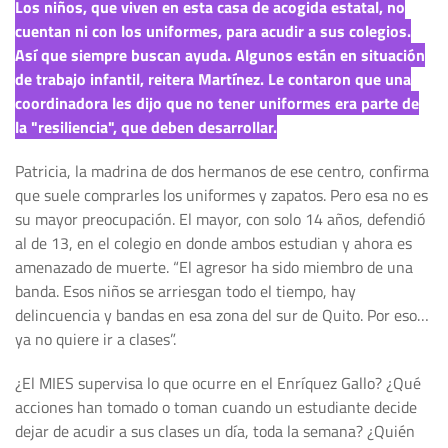
Los niños, que viven en esta casa de acogida estatal, no
cuentan ni con los uniformes, para acudir a sus colegios.
Así que siempre buscan ayuda. Algunos están en situación
de trabajo infantil, reitera Martínez. Le contaron que una
coordinadora les dijo que no tener uniformes era parte de
la "resiliencia", que deben desarrollar.
Patricia, la madrina de dos hermanos de ese centro, confirma
que suele comprarles los uniformes y zapatos. Pero esa no es
su mayor preocupación. El mayor, con solo 14 años, defendió
al de 13, en el colegio en donde ambos estudian y ahora es
amenazado de muerte. “El agresor ha sido miembro de una
banda. Esos niños se arriesgan todo el tiempo, hay
delincuencia y bandas en esa zona del sur de Quito. Por eso…
ya no quiere ir a clases”.
¿El MIES supervisa lo que ocurre en el Enríquez Gallo? ¿Qué
acciones han tomado o toman cuando un estudiante decide
dejar de acudir a sus clases un día, toda la semana? ¿Quién