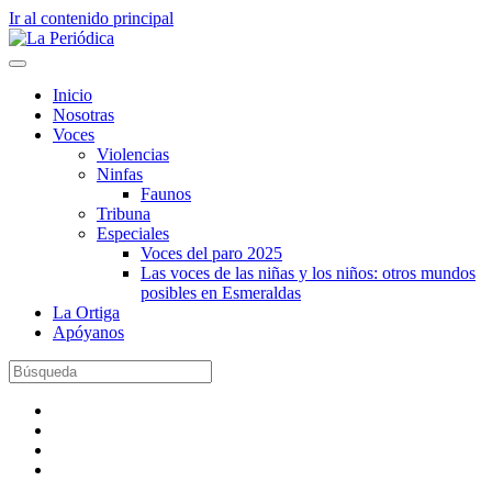
Ir al contenido principal
Inicio
Nosotras
Voces
Violencias
Ninfas
Faunos
Tribuna
Especiales
Voces del paro 2025
Las voces de las niñas y los niños: otros mundos
posibles en Esmeraldas
La Ortiga
Apóyanos