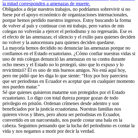
la mitad corresponden a amenazas de muerte.
Obligados a dejar nuestros trabajos, no podríamos sobrevivir si no
fuese por el apoyo económico de organizaciones internacionales,
porque hemos perdido nuestros ingresos. Estoy buscando la forma
de volver al país y continuar con mi trabajo, pero varios de mis
colegas no volverán a ejercer el periodismo y no regresarán. Ese es
el efecto de las amenazas; el silencio y el exilio para quienes deciden
no volver y la autocensura para quienes deciden quedarse.
La mayoría hemos decidido no denunciar las amenazas porque no
confiamos en el Estado ecuatoriano. ¿Cómo confiar nuestras vidas si
uno de mis colegas denunció las amenazas en su contra durante
ocho meses y el Estado no lo protegió, sino que lo expuso y lo
revictimizó? Él es uno de mis buenos amigos. No está aquí hoy,
pero me pidió que les diga lo que siente: “Hoy por hoy pareciera
que ser periodistas en Ecuador es aceptar que en cualquier momento
nos pueden matar.”
Sé que quienes quisieron matarme son protegidos por el Estado
ecuatoriano. Lo digo con total dureza porque gozan de todo
privilegio en prisión. Ordenan crímenes desde adentro y son
beneficiados por la justicia ecuatoriana. Nuestras familias nos
quieren vivos y libres, pero ahora ser periodistas en Ecuador,
convertido en un narcoestado, nos puede costar una bala en la
cabeza. Seguimos pensando que la lucha del periodismo es contar la
vida y nos negamos a morir por decir la verdad.