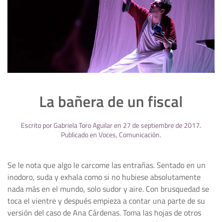
La bañera de un fiscal
Escrito por
Gabriela Toro Aguilar
en
27 de septiembre de 2017
.
Publicado en
Voces
,
Comunicación
.
Se le nota que algo le carcome las entrañas. Sentado en un
inodoro, suda y exhala como si no hubiese absolutamente
nada más en el mundo, solo sudor y aire. Con brusquedad se
toca el vientre y después empieza a contar una parte de su
versión del caso de Ana Cárdenas. Toma las hojas de otros