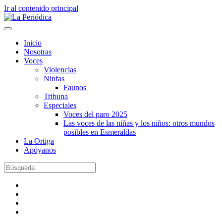
Ir al contenido principal
Inicio
Nosotras
Voces
Violencias
Ninfas
Faunos
Tribuna
Especiales
Voces del paro 2025
Las voces de las niñas y los niños: otros mundos
posibles en Esmeraldas
La Ortiga
Apóyanos