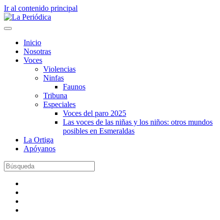
Ir al contenido principal
Inicio
Nosotras
Voces
Violencias
Ninfas
Faunos
Tribuna
Especiales
Voces del paro 2025
Las voces de las niñas y los niños: otros mundos
posibles en Esmeraldas
La Ortiga
Apóyanos