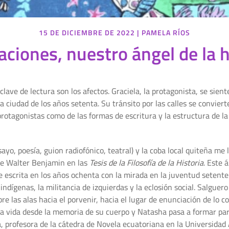
15 DE DICIEMBRE DE 2022
|
PAMELA RÍOS
aciones, nuestro ángel de la h
ve de lectura son los afectos. Graciela, la protagonista, se siente
ciudad de los años setenta. Su tránsito por las calles se conviert
rotagonistas como de las formas de escritura y la estructura de la 
sayo, poesía, guion radiofónico, teatral) y la coba local quiteña me
de Walter Benjamin en las
Tesis de la Filosofía de la Historia
. Este 
ue escrita en los años ochenta con la mirada en la juventud setenter
ndígenas, la militancia de izquierdas y la eclosión social. Salguer
re las alas hacia el porvenir, hacia el lugar de enunciación de lo 
 la vida desde la memoria de su cuerpo y Natasha pasa a formar par
a, profesora de la cátedra de Novela ecuatoriana en la Universidad