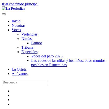
Ir al contenido principal
Inicio
Nosotras
Voces
Violencias
Ninfas
Faunos
Tribuna
Especiales
Voces del paro 2025
Las voces de las niñas y los niños: otros mundos
posibles en Esmeraldas
La Ortiga
Apóyanos