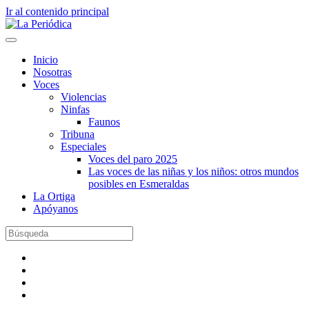
Ir al contenido principal
Inicio
Nosotras
Voces
Violencias
Ninfas
Faunos
Tribuna
Especiales
Voces del paro 2025
Las voces de las niñas y los niños: otros mundos
posibles en Esmeraldas
La Ortiga
Apóyanos