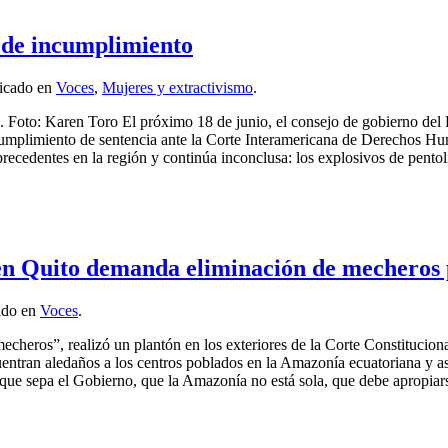
s de incumplimiento
licado en
Voces
,
Mujeres y extractivismo
.
Foto: Karen Toro El próximo 18 de junio, el consejo de gobierno del 
 cumplimiento de sentencia ante la Corte Interamericana de Derechos H
cedentes en la región y continúa inconclusa: los explosivos de pentolita 
 en Quito demanda eliminación de mecheros 
ado en
Voces
.
echeros”, realizó un plantón en los exteriores de la Corte Constitucion
entran aledaños a los centros poblados en la Amazonía ecuatoriana y así
ue sepa el Gobierno, que la Amazonía no está sola, que debe apropiarse 