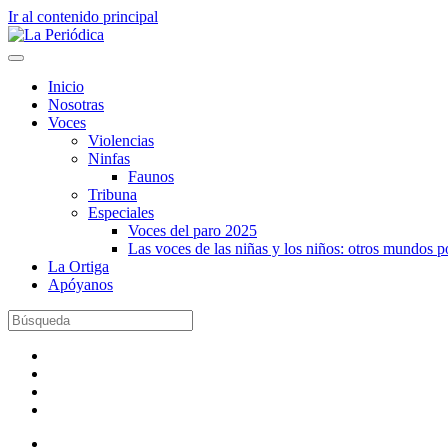
Ir al contenido principal
Inicio
Nosotras
Voces
Violencias
Ninfas
Faunos
Tribuna
Especiales
Voces del paro 2025
Las voces de las niñas y los niños: otros mundos 
La Ortiga
Apóyanos