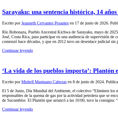
Sarayaku: una sentencia histórica, 14 año
Escrito por
Jeanneth Cervantes Pesantes
en
17 de junio de 2026
. Pub
Río Bobonaza, Pueblo Ancestral Kichwa de Sarayaku, mayo de 2025. 
José, Costa Rica, para participar en una audiencia de supervisión de
comenzó hace décadas, y que en 2012 tuvo un desenlace judicial sin pre
Continuar leyendo
‘La vida de los pueblos importa’: Plantón
Escrito por
Mishell Mantuano Cabezas
en
8 de junio de 2024
. Public
El 5 de Junio, Día Mundial del Ambiente, el colectivo “Eliminen los m
responsables de la quema de gas por la actividad petrolera que se encu
de Sucumbíos El Plantón que arrancó a las 10:00, tuvo la consigna: “q
Continuar leyendo