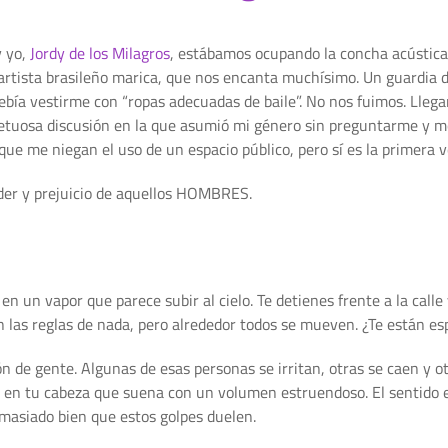
y yo,
Jordy de los Milagros
, estábamos ocupando la concha acústica 
 artista brasileño marica, que nos encanta muchísimo. Un guardia 
ebía vestirme con “ropas adecuadas de baile”. No nos fuimos. Llegar
petuosa discusión en la que asumió mi género sin preguntarme y 
z que me niegan el uso de un espacio público, pero sí es la primera v
der y prejuicio de aquellos HOMBRES.
en un vapor que parece subir al cielo. Te detienes frente a la call
en las reglas de nada, pero alrededor todos se mueven. ¿Te están es
 de gente. Algunas de esas personas se irritan, otras se caen y o
n en tu cabeza que suena con un volumen estruendoso. El sentido e
masiado bien que estos golpes duelen.